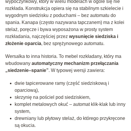
wypoczynkowy, który w wielu modelach w ogóle się nie
rozkłada. Konstrukcja opiera się na stabilnym szkielecie i
wygodnym siedzisku z poduchami – bez automatu do
spania. Kanapa (często nazywana tapczanem) ma z kolei
stelaż, poręcze i bywa wyposażona w prosty system
rozkładania, najczęściej przez
wysunięcie siedziska i
złożenie oparcia
, bez sprężynowego automatu.
Wersalka to inna historia. To mebel rozkładany, który ma
wbudowany
automatyczny mechanizm przełączania
„siedzenie–spanie”
. W typowej wersji zawiera:
dwie tapicerowane ramy (część siedziskową i
oparciową),
skrzynię na pościel pod siedziskiem,
komplet metalowych okuć – automat klik-klak lub inny
system,
drewniany lub płytowy stelaż, do którego przykręcone
są okucia.