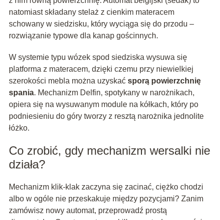
z nim równą powierzchnię. Automat belgijski (sedak) to
natomiast składany stelaż z cienkim materacem
schowany w siedzisku, który wyciąga się do przodu –
rozwiązanie typowe dla kanap gościnnych.
W systemie typu wózek spod siedziska wysuwa się
platforma z materacem, dzięki czemu przy niewielkiej
szerokości mebla można uzyskać
sporą powierzchnię
spania
. Mechanizm Delfin, spotykany w narożnikach,
opiera się na wysuwanym module na kółkach, który po
podniesieniu do góry tworzy z resztą narożnika jednolite
łóżko.
Co zrobić, gdy mechanizm wersalki nie
działa?
Mechanizm klik-klak zaczyna się zacinać, ciężko chodzi
albo w ogóle nie przeskakuje między pozycjami? Zanim
zamówisz nowy automat, przeprowadź prostą