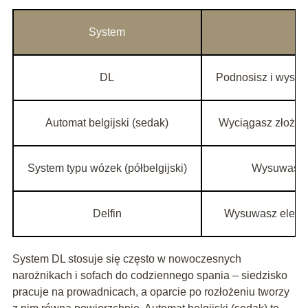
System
DL
Podnosisz i wysuw
Automat belgijski (sedak)
Wyciągasz złożony
System typu wózek (półbelgijski)
Wysuwasz w
Delfin
Wysuwasz elemen
System DL stosuje się często w nowoczesnych
narożnikach i sofach do codziennego spania – siedzisko
pracuje na prowadnicach, a oparcie po rozłożeniu tworzy