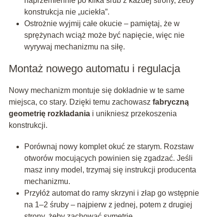
naprzemiennie po kilka śrub z każdej strony, żeby
konstrukcja nie „uciekła”.
Ostrożnie wyjmij całe okucie – pamiętaj, że w
sprężynach wciąż może być napięcie, więc nie
wyrywaj mechanizmu na siłę.
Montaż nowego automatu i regulacja
Nowy mechanizm montuje się dokładnie w te same
miejsca, co stary. Dzięki temu zachowasz
fabryczną
geometrię rozkładania
i unikniesz przekoszenia
konstrukcji.
Porównaj nowy komplet okuć ze starym. Rozstaw
otworów mocujących powinien się zgadzać. Jeśli
masz inny model, trzymaj się instrukcji producenta
mechanizmu.
Przyłóż automat do ramy skrzyni i złap go wstępnie
na 1–2 śruby – najpierw z jednej, potem z drugiej
strony, żeby zachować symetrię.