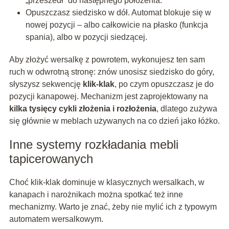
„przeszedł” do następnego położenia.
Opuszczasz siedzisko w dół. Automat blokuje się w
nowej pozycji – albo całkowicie na płasko (funkcja
spania), albo w pozycji siedzącej.
Aby złożyć wersalkę z powrotem, wykonujesz ten sam
ruch w odwrotną stronę: znów unosisz siedzisko do góry,
słyszysz sekwencję
klik-klak
, po czym opuszczasz je do
pozycji kanapowej. Mechanizm jest zaprojektowany na
kilka tysięcy cykli złożenia i rozłożenia
, dlatego zużywa
się głównie w meblach używanych na co dzień jako łóżko.
Inne systemy rozkładania mebli
tapicerowanych
Choć klik-klak dominuje w klasycznych wersalkach, w
kanapach i narożnikach można spotkać też inne
mechanizmy. Warto je znać, żeby nie mylić ich z typowym
automatem wersalkowym.