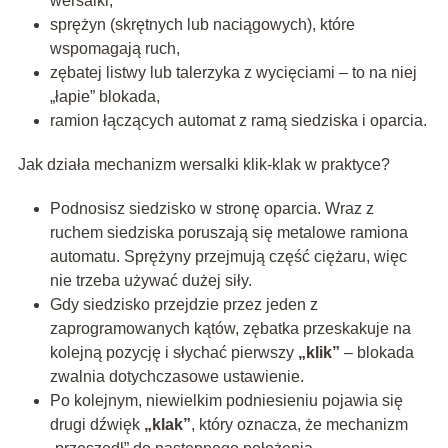
wersalki,
sprężyn (skrętnych lub naciągowych), które
wspomagają ruch,
zębatej listwy lub talerzyka z wycięciami – to na niej
„łapie” blokada,
ramion łączących automat z ramą siedziska i oparcia.
Jak działa mechanizm wersalki klik-klak w praktyce?
Podnosisz siedzisko w stronę oparcia. Wraz z
ruchem siedziska poruszają się metalowe ramiona
automatu. Sprężyny przejmują część ciężaru, więc
nie trzeba używać dużej siły.
Gdy siedzisko przejdzie przez jeden z
zaprogramowanych kątów, zębatka przeskakuje na
kolejną pozycję i słychać pierwszy
„klik”
– blokada
zwalnia dotychczasowe ustawienie.
Po kolejnym, niewielkim podniesieniu pojawia się
drugi dźwięk
„klak”
, który oznacza, że mechanizm