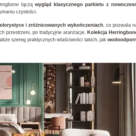
ringbone łączą
wygląd klasycznego parkietu z nowoczes
zymaniu czystości.
olorystyce i zróżnicowanych wykończeniach
, co pozwala n
 przestrzeni, po tradycyjne aranżacje.
Kolekcja Herringbon
 także szereg praktycznych właściwości takich, jak
wodoodpor