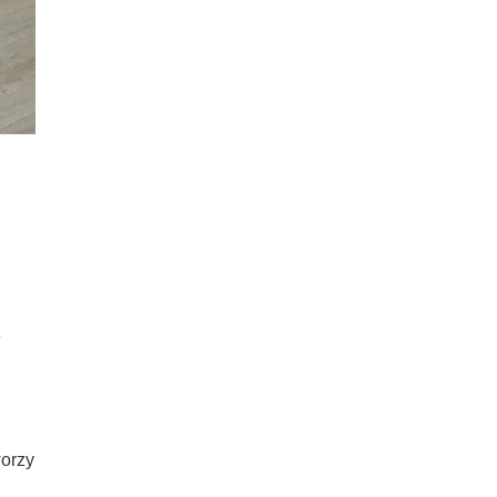
e
worzy