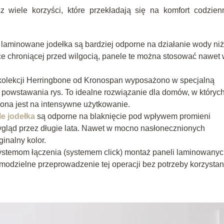
sz wiele korzyści, które przekładają się na komfort codzie
aminowane jodełka są bardziej odporne na działanie wody niż
oce chroniącej przed wilgocią, panele te można stosować nawet
kolekcji Herringbone od Kronospan wyposażono w specjalną
 powstawania rys. To idealne rozwiązanie dla domów, w któryc
żona jest na intensywne użytkowanie.
e jodełka
są odporne na blaknięcie pod wpływem promieni
wygląd przez długie lata. Nawet w mocno nasłonecznionych
inalny kolor.
stemom łączenia (systemem click) montaż paneli laminowany
samodzielne przeprowadzenie tej operacji bez potrzeby korzystan