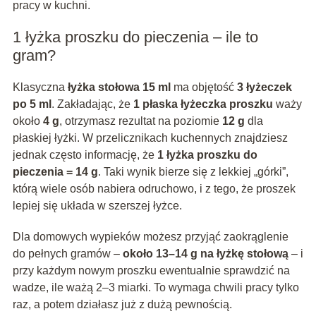
pracy w kuchni.
1 łyżka proszku do pieczenia – ile to
gram?
Klasyczna
łyżka stołowa 15 ml
ma objętość
3 łyżeczek
po 5 ml
. Zakładając, że
1 płaska łyżeczka proszku
waży
około
4 g
, otrzymasz rezultat na poziomie
12 g
dla
płaskiej łyżki. W przelicznikach kuchennych znajdziesz
jednak często informację, że
1 łyżka proszku do
pieczenia = 14 g
. Taki wynik bierze się z lekkiej „górki”,
którą wiele osób nabiera odruchowo, i z tego, że proszek
lepiej się układa w szerszej łyżce.
Dla domowych wypieków możesz przyjąć zaokrąglenie
do pełnych gramów –
około 13–14 g na łyżkę stołową
– i
przy każdym nowym proszku ewentualnie sprawdzić na
wadze, ile ważą 2–3 miarki. To wymaga chwili pracy tylko
raz, a potem działasz już z dużą pewnością.