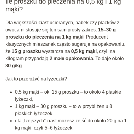
Ile proszku do pieczenia na 0,5 kg i 1 kg
mąki?
Dla większości ciast ucieranych, babek czy placków z
owocami stosuje się ten sam prosty zakres:
15–30 g
proszku do pieczenia na 1 kg mąki
. Producent
klasycznych mieszanek często sugeruje na opakowaniu,
że
15 g proszku
wystarcza na
0,5 kg mąki
, czyli na
kilogram przypadają
2 małe opakowania
. To daje około
30 g/kg
.
Jak to przełożyć na łyżeczki?
0,5 kg mąki – ok. 15 g proszku – to około 4 płaskie
łyżeczki,
1 kg mąki – 30 g proszku – to w przybliżeniu 8
płaskich łyżeczek,
dla „lżejszych” ciast możesz zejść do około 20 g na 1
kg mąki, czyli 5–6 łyżeczek.