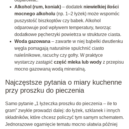
Alkohol (rum, koniak)
– dodatek
niewielkiej ilości
mocnego alkoholu
(np. 1–2 łyżek) może wspomóc
puszystość biszkoptów czy babek. Alkohol
odparowuje pod wpływem temperatury, tworząc
dodatkowe pęcherzyki powietrza w strukturze ciasta.
Woda gazowana
– zawarte w niej bąbelki dwutlenku
węgla pomagają naturalnie spulchnić ciasto
naleśnikowe, racuchy czy gofry. W praktyce
wystarczy zastąpić
część mleka lub wody
z przepisu
mocno gazowaną wodą mineralną.
Najczęstsze pytania o miary kuchenne
przy proszku do pieczenia
Samo pytanie „1 łyżeczka proszku do pieczenia – ile to
gram” zwykle prowadzi dalej: do łyżek, szklanek i innych
składników, które chcesz policzyć tym samym schematem.
Jednorazowe ogarnięcie tematu mocno ułatwia później