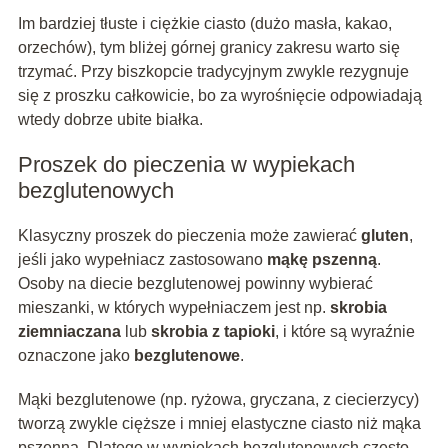
Im bardziej tłuste i ciężkie ciasto (dużo masła, kakao,
orzechów), tym bliżej górnej granicy zakresu warto się
trzymać. Przy biszkopcie tradycyjnym zwykle rezygnuje
się z proszku całkowicie, bo za wyrośnięcie odpowiadają
wtedy dobrze ubite białka.
Proszek do pieczenia w wypiekach
bezglutenowych
Klasyczny proszek do pieczenia może zawierać
gluten
,
jeśli jako wypełniacz zastosowano
mąkę pszenną
.
Osoby na diecie bezglutenowej powinny wybierać
mieszanki, w których wypełniaczem jest np.
skrobia
ziemniaczana
lub
skrobia z tapioki
, i które są wyraźnie
oznaczone jako
bezglutenowe
.
Mąki bezglutenowe (np. ryżowa, gryczana, z ciecierzycy)
tworzą zwykle cięższe i mniej elastyczne ciasto niż mąka
pszenna. Dlatego w wypiekach bezglutenowych często