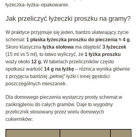
łyżeczka–łyżka–opakowanie.
Jak przeliczyć łyżeczki proszku na gramy?
W praktyce przyjmuje się jeden, bardzo ułatwiający życie
schemat:
1 płaska łyżeczka proszku do pieczenia ≈ 4 g
.
Skoro klasyczna
łyżka stołowa
ma objętość
3 łyżeczek
(15 ml vs 5 ml), to łatwo wyliczyć, że
1 łyżka proszku
waży około
12 g
. W tabelach przeliczników często
spotkasz wartość
14 g na łyżkę
– różnica wynika głównie
z przyjęcia bardziej „pełnej” łyżki i innej gęstości
poszczególnych mieszanek.
Dla domowego pieczenia wystarczy prosty schemat w
zaokrągleniu do całych gramów. Daje to wygodny
przelicznik stosowany przez wielu domowych
cukierników: