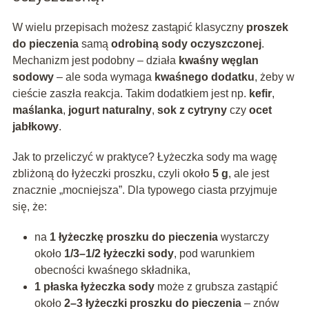
W wielu przepisach możesz zastąpić klasyczny
proszek
do pieczenia
samą
odrobiną sody oczyszczonej
.
Mechanizm jest podobny – działa
kwaśny węglan
sodowy
– ale soda wymaga
kwaśnego dodatku
, żeby w
cieście zaszła reakcja. Takim dodatkiem jest np.
kefir
,
maślanka
,
jogurt naturalny
,
sok z cytryny
czy
ocet
jabłkowy
.
Jak to przeliczyć w praktyce? Łyżeczka sody ma wagę
zbliżoną do łyżeczki proszku, czyli około
5 g
, ale jest
znacznie „mocniejsza”. Dla typowego ciasta przyjmuje
się, że:
na
1 łyżeczkę proszku do pieczenia
wystarczy
około
1/3–1/2 łyżeczki sody
, pod warunkiem
obecności kwaśnego składnika,
1 płaska łyżeczka sody
może z grubsza zastąpić
około
2–3 łyżeczki proszku do pieczenia
– znów