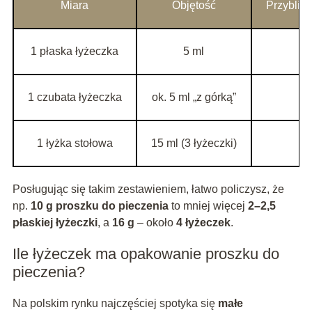
Miara
Objętość
Przybliż
1 płaska łyżeczka
5 ml
1 czubata łyżeczka
ok. 5 ml „z górką”
1 łyżka stołowa
15 ml (3 łyżeczki)
Posługując się takim zestawieniem, łatwo policzysz, że
np.
10 g proszku do pieczenia
to mniej więcej
2–2,5
płaskiej łyżeczki
, a
16 g
– około
4 łyżeczek
.
Ile łyżeczek ma opakowanie proszku do
pieczenia?
Na polskim rynku najczęściej spotyka się
małe