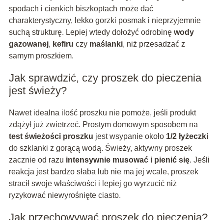
spodach i cienkich biszkoptach może dać
charakterystyczny, lekko gorzki posmak i nieprzyjemnie
suchą strukturę. Lepiej wtedy dołożyć odrobinę
wody
gazowanej
,
kefiru
czy
maślanki
, niż przesadzać z
samym proszkiem.
Jak sprawdzić, czy proszek do pieczenia
jest świeży?
Nawet idealna ilość proszku nie pomoże, jeśli produkt
zdążył już zwietrzeć. Prostym domowym sposobem na
test świeżości proszku
jest wsypanie około
1/2 łyżeczki
do szklanki z gorącą wodą. Świeży, aktywny proszek
zacznie od razu
intensywnie musować i pienić się
. Jeśli
reakcja jest bardzo słaba lub nie ma jej wcale, proszek
stracił swoje właściwości i lepiej go wyrzucić niż
ryzykować niewyrośnięte ciasto.
Jak przechowywać proszek do pieczenia?