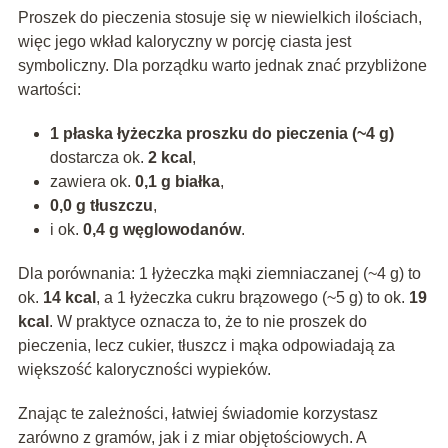
Proszek do pieczenia stosuje się w niewielkich ilościach,
więc jego wkład kaloryczny w porcję ciasta jest
symboliczny. Dla porządku warto jednak znać przybliżone
wartości:
1 płaska łyżeczka proszku do pieczenia (~4 g)
dostarcza ok.
2 kcal
,
zawiera ok.
0,1 g białka
,
0,0 g tłuszczu
,
i ok.
0,4 g węglowodanów
.
Dla porównania: 1 łyżeczka mąki ziemniaczanej (~4 g) to
ok.
14 kcal
, a 1 łyżeczka cukru brązowego (~5 g) to ok.
19
kcal
. W praktyce oznacza to, że to nie proszek do
pieczenia, lecz cukier, tłuszcz i mąka odpowiadają za
większość kaloryczności wypieków.
Znając te zależności, łatwiej świadomie korzystasz
zarówno z gramów, jak i z miar objętościowych. A