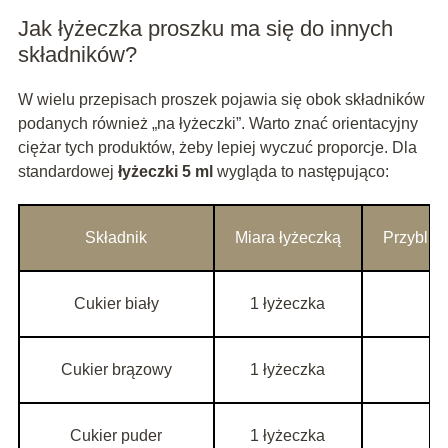
Jak łyżeczka proszku ma się do innych
składników?
W wielu przepisach proszek pojawia się obok składników
podanych również „na łyżeczki”. Warto znać orientacyjny
ciężar tych produktów, żeby lepiej wyczuć proporcje. Dla
standardowej
łyżeczki 5 ml
wygląda to następująco:
Składnik
Miara łyżeczką
Przybliż
Cukier biały
1 łyżeczka
5
Cukier brązowy
1 łyżeczka
5
Cukier puder
1 łyżeczka
4