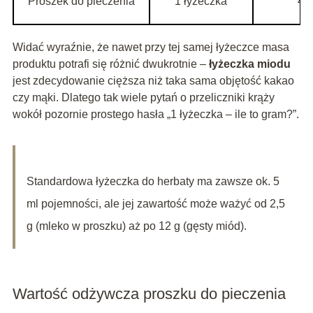
Proszek do pieczenia
1 łyżeczka
4–
Widać wyraźnie, że nawet przy tej samej łyżeczce masa
produktu potrafi się różnić dwukrotnie –
łyżeczka miodu
jest zdecydowanie cięższa niż taka sama objętość kakao
czy mąki. Dlatego tak wiele pytań o przeliczniki krąży
wokół pozornie prostego hasła „1 łyżeczka – ile to gram?”.
Standardowa łyżeczka do herbaty ma zawsze ok. 5
ml pojemności, ale jej zawartość może ważyć od 2,5
g (mleko w proszku) aż po 12 g (gęsty miód).
Wartość odżywcza proszku do pieczenia