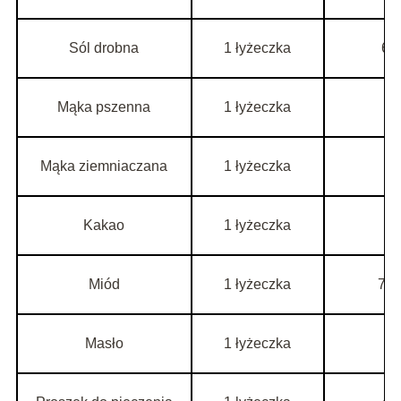
Sól drobna
1 łyżeczka
6–
Mąka pszenna
1 łyżeczka
3
Mąka ziemniaczana
1 łyżeczka
4
Kakao
1 łyżeczka
3
Miód
1 łyżeczka
7–1
Masło
1 łyżeczka
7