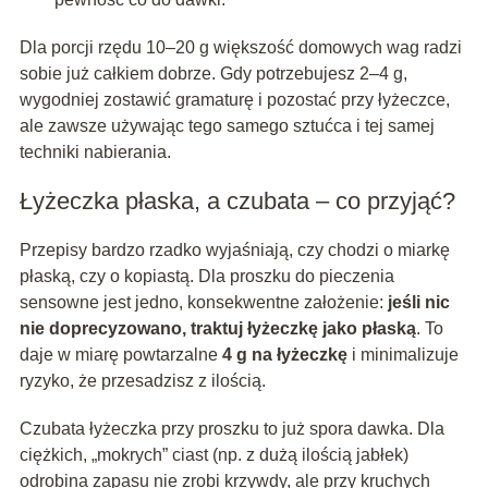
Dla porcji rzędu 10–20 g większość domowych wag radzi
sobie już całkiem dobrze. Gdy potrzebujesz 2–4 g,
wygodniej zostawić gramaturę i pozostać przy łyżeczce,
ale zawsze używając tego samego sztućca i tej samej
techniki nabierania.
Łyżeczka płaska, a czubata – co przyjąć?
Przepisy bardzo rzadko wyjaśniają, czy chodzi o miarkę
płaską, czy o kopiastą. Dla proszku do pieczenia
sensowne jest jedno, konsekwentne założenie:
jeśli nic
nie doprecyzowano, traktuj łyżeczkę jako płaską
. To
daje w miarę powtarzalne
4 g na łyżeczkę
i minimalizuje
ryzyko, że przesadzisz z ilością.
Czubata łyżeczka przy proszku to już spora dawka. Dla
ciężkich, „mokrych” ciast (np. z dużą ilością jabłek)
odrobina zapasu nie zrobi krzywdy, ale przy kruchych