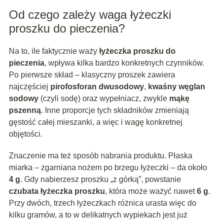
Od czego zależy waga łyżeczki
proszku do pieczenia?
Na to, ile faktycznie waży
łyżeczka proszku do
pieczenia
, wpływa kilka bardzo konkretnych czynników.
Po pierwsze skład – klasyczny proszek zawiera
najczęściej
pirofosforan dwusodowy
,
kwaśny węglan
sodowy
(czyli sodę) oraz wypełniacz, zwykle
mąkę
pszenną
. Inne proporcje tych składników zmieniają
gęstość całej mieszanki, a więc i wagę konkretnej
objętości.
Znaczenie ma też sposób nabrania produktu. Płaska
miarka – zgarniana nożem po brzegu łyżeczki – da około
4 g
. Gdy nabierzesz proszku „z górką”, powstanie
czubata łyżeczka proszku
, która może ważyć nawet
6 g
.
Przy dwóch, trzech łyżeczkach różnica urasta więc do
kilku gramów, a to w delikatnych wypiekach jest już