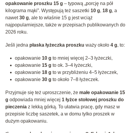
opakowanie proszku 15 g
– typową „porcję na pół
kilograma mąki”. Występują też saszetki
10 g
,
18 g
, a
nawet
30 g
, ale to właśnie 15 g jest wciąż
najpopularniejsze, także w przepisach publikowanych do
2026 roku.
Jeśli jedna
płaska łyżeczka proszku
waży około
4 g
, to:
opakowanie
10 g
to mniej więcej 2–3 łyżeczki,
opakowanie
15 g
to ok. 3–4 łyżeczki,
opakowanie
18 g
to w przybliżeniu 4–5 łyżeczek,
opakowanie
30 g
to około 7–8 łyżeczek.
Przyjmuje się też uproszczenie, że
małe opakowanie 15
g
odpowiada mniej więcej
1 łyżce stołowej proszku do
pieczenia
z lekką górką. To ułatwia pracę, gdy masz w
przepisie liczbę saszetek, a w domu tylko proszek w
dużym opakowaniu.