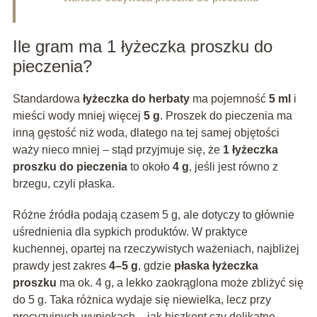
Ile gram ma 1 łyżeczka proszku do
pieczenia?
Standardowa
łyżeczka do herbaty
ma pojemność
5 ml
i
mieści wody mniej więcej
5 g
. Proszek do pieczenia ma
inną gęstość niż woda, dlatego na tej samej objętości
waży nieco mniej – stąd przyjmuje się, że
1 łyżeczka
proszku do pieczenia
to około
4 g
, jeśli jest równo z
brzegu, czyli płaska.
Różne źródła podają czasem 5 g, ale dotyczy to głównie
uśrednienia dla sypkich produktów. W praktyce
kuchennej, opartej na rzeczywistych ważeniach, najbliżej
prawdy jest zakres
4–5 g
, gdzie
płaska łyżeczka
proszku
ma ok. 4 g, a lekko zaokrąglona może zbliżyć się
do 5 g. Taka różnica wydaje się niewielka, lecz przy
precyzyjnych wypiekach – jak biszkopt czy delikatne