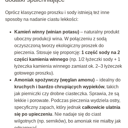
Oprócz klasycznego proszku i sody istnieją też inne
sposoby na nadanie ciastu lekkości:
Kamień winny (winian potasu)
– naturalny produkt
uboczny produkcji wina. W połączeniu z sodą
oczyszczoną tworzy ekologiczny proszek do
pieczenia. Stosuje się proporcję:
1 część sody na 2
części kamienia winnego
(np. 1/2 łyżeczki sody + 1
łyżeczka kamienia winnego zamiast ok. 2–3 łyżeczek
gotowego proszku).
Amoniak spożywczy (węglan amonu)
– idealny do
kruchych i bardzo chrupiących wypieków
, takich
jak pierniczki czy drobne ciasteczka. Sprawia, że są
lekkie i porowate. Podczas pieczenia wydziela ostry,
specyficzny zapach, który jednak
całkowicie ulatnia
się po upieczeniu
. Nie nadaje się do ciast
wilgotnych (np. serników), bo amoniak nie miałby jak
odparować.