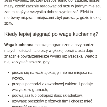
Jeśli wsypiesz proszek bezpośrednio do rzadkiej, mokrej
masy, część zacznie reagować od razu w jednym miejscu,
zanim zdążysz wszystko dobrze wymieszać. Efekt to
nierówny miąższ – miejscami zbyt porowaty, gdzie indziej
zbity.
Kiedy lepiej sięgnąć po wagę kuchenną?
Waga kuchenna
ma swoje ograniczenia przy bardzo
małych ilościach, ale przy większej porcji ciasta daje
znacznie powtarzalniejsze wyniki niż łyżeczka. Warto z
niej korzystać zawsze, gdy:
piecze się na ważną okazję i nie ma miejsca na
ryzyko,
przepis pochodzi z zawodowej cukierni i podaje
wszystko w gramach,
podwajasz lub potrajasz ilość składników,
używasz proszków z różnych firm i chcesz mieć
pewność co do dawki.