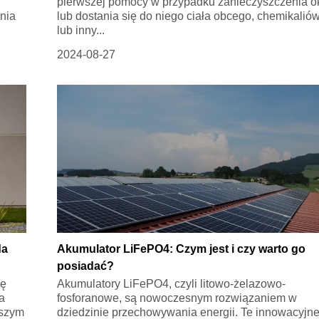
pierwszej pomocy w przypadku zanieczyszczenia o
nia
lub dostania się do niego ciała obcego, chemikalió
lub inny...
2024-08-27
da
Akumulator LiFePO4: Czym jest i czy warto go
posiadać?
dę
Akumulatory LiFePO4, czyli litowo-żelazowo-
a
fosforanowe, są nowoczesnym rozwiązaniem w
jszym
dziedzinie przechowywania energii. Te innowacyjn