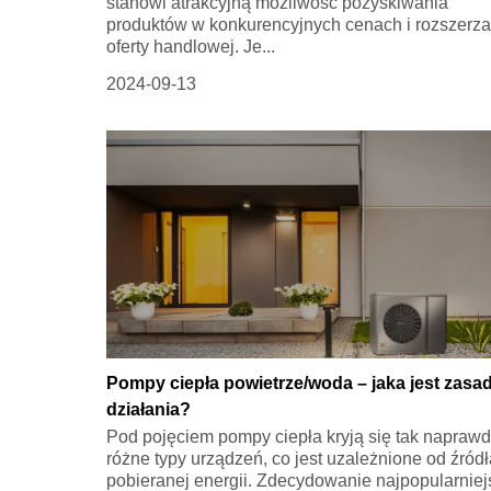
stanowi atrakcyjną możliwość pozyskiwania
produktów w konkurencyjnych cenach i rozszerza
oferty handlowej. Je...
2024-09-13
Pompy ciepła powietrze/woda – jaka jest zasa
działania?
Pod pojęciem pompy ciepła kryją się tak napraw
różne typy urządzeń, co jest uzależnione od źródł
pobieranej energii. Zdecydowanie najpopularnie