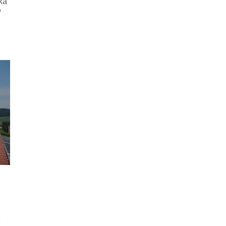
ka
w
e