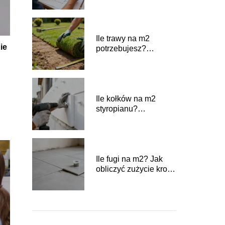
Ile trawy na m2
ie
potrzebujesz?
Praktyczny przelicznik
Ile kołków na m2
styropianu?
Praktyczny poradnik
wykonawczy
Ile fugi na m2? Jak
obliczyć zużycie krok
po kroku