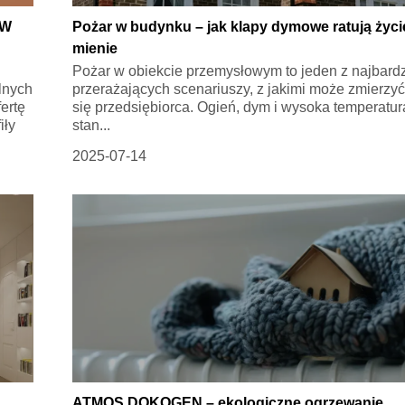
 W
Pożar w budynku – jak klapy dymowe ratują życie
mienie
Pożar w obiekcie przemysłowym to jeden z najbardz
lnych
przerażających scenariuszy, z jakimi może zmierzy
ertę
się przedsiębiorca. Ogień, dym i wysoka temperatur
iły
stan...
2025-07-14
ATMOS DOKOGEN – ekologiczne ogrzewanie