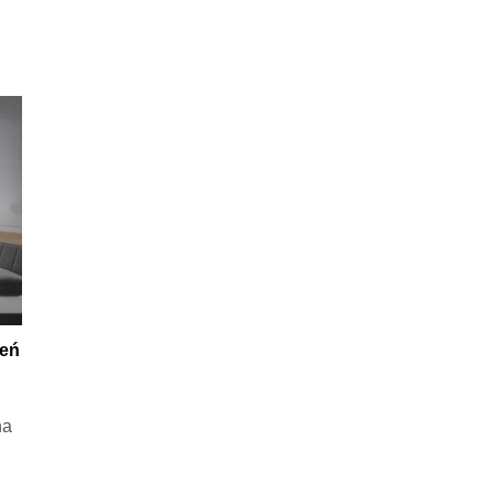
zeń
na