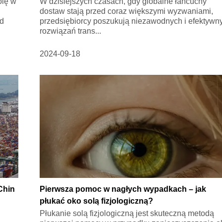
olę w
W dzisiejszych czasach, gdy globalne łańcuchy
dostaw stają przed coraz większymi wyzwaniami,
od
przedsiębiorcy poszukują niezawodnych i efektywn
rozwiązań trans...
2024-09-18
Chin
Pierwsza pomoc w nagłych wypadkach – jak
płukać oko solą fizjologiczną?
Płukanie solą fizjologiczną jest skuteczną metodą