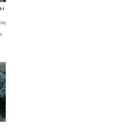
 i
iej
ć
a