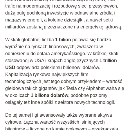
trafić na modernizację i rozbudowę sieci przesyłowych,
dużą pulę pochłoną inwestycje w odnawialne źródła i
magazyny energii, a kolejne dziesiątki, a nawet setki
miliardów zostaną przeznaczone na energetykę jądrową.
W skali globalnej liczba
1 bilion
pojawia się bardzo
wyraźnie na rynkach finansowych, zwłaszcza w
odniesieniu do dolara amerykańskiego. W krótkiej skali
stosowanej w USA i krajach anglojęzycznych
1 trillion
USD
odpowiada polskiemu bilionowi dolarów.
Kapitalizacja rynkowa największych firm
technologicznych jest tego dobrym przykładem – wartość
giełdowa takich gigantów jak Tesla czy Alphabet waha się
w okolicach
1 biliona dolarów
, podobne poziomy
osiągały też inne spółki z sektora nowych technologii.
Do tej samej ligi awansowały także wybrane aktywa
cyfrowe. Łączna wartość wszystkich istniejących
bitcoinów – liczona po kursie rynkowym – przekraczała