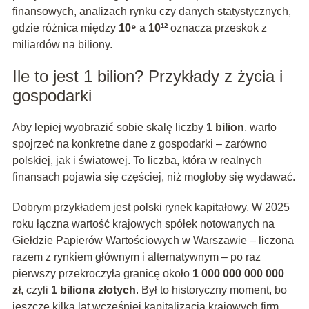
finansowych, analizach rynku czy danych statystycznych,
gdzie różnica między
10⁹
a
10¹²
oznacza przeskok z
miliardów na biliony.
Ile to jest 1 bilion? Przykłady z życia i
gospodarki
Aby lepiej wyobrazić sobie skalę liczby
1 bilion
, warto
spojrzeć na konkretne dane z gospodarki – zarówno
polskiej, jak i światowej. To liczba, która w realnych
finansach pojawia się częściej, niż mogłoby się wydawać.
Dobrym przykładem jest polski rynek kapitałowy. W 2025
roku łączna wartość krajowych spółek notowanych na
Giełdzie Papierów Wartościowych w Warszawie – liczona
razem z rynkiem głównym i alternatywnym – po raz
pierwszy przekroczyła granicę około
1 000 000 000 000
zł
, czyli
1 biliona złotych
. Był to historyczny moment, bo
jeszcze kilka lat wcześniej kapitalizacja krajowych firm