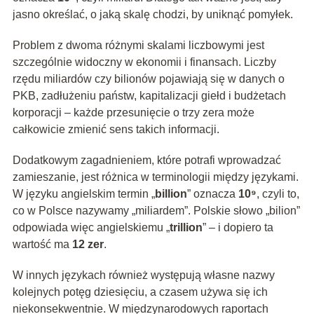
jasno określać, o jaką skalę chodzi, by uniknąć pomyłek.
Problem z dwoma różnymi skalami liczbowymi jest
szczególnie widoczny w ekonomii i finansach. Liczby
rzędu miliardów czy bilionów pojawiają się w danych o
PKB, zadłużeniu państw, kapitalizacji giełd i budżetach
korporacji – każde przesunięcie o trzy zera może
całkowicie zmienić sens takich informacji.
Dodatkowym zagadnieniem, które potrafi wprowadzać
zamieszanie, jest różnica w terminologii między językami.
W języku angielskim termin „
billion
” oznacza
10⁹
, czyli to,
co w Polsce nazywamy „miliardem”. Polskie słowo „bilion”
odpowiada więc angielskiemu „
trillion
” – i dopiero ta
wartość ma
12 zer
.
W innych językach również występują własne nazwy
kolejnych potęg dziesięciu, a czasem używa się ich
niekonsekwentnie. W międzynarodowych raportach