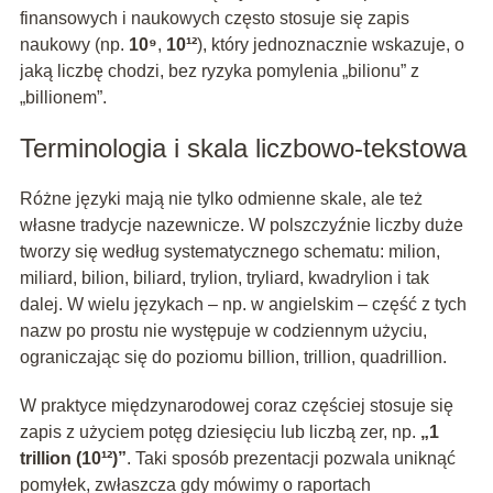
finansowych i naukowych często stosuje się zapis
naukowy (np.
10⁹
,
10¹²
), który jednoznacznie wskazuje, o
jaką liczbę chodzi, bez ryzyka pomylenia „bilionu” z
„billionem”.
Terminologia i skala liczbowo-tekstowa
Różne języki mają nie tylko odmienne skale, ale też
własne tradycje nazewnicze. W polszczyźnie liczby duże
tworzy się według systematycznego schematu: milion,
miliard, bilion, biliard, trylion, tryliard, kwadrylion i tak
dalej. W wielu językach – np. w angielskim – część z tych
nazw po prostu nie występuje w codziennym użyciu,
ograniczając się do poziomu billion, trillion, quadrillion.
W praktyce międzynarodowej coraz częściej stosuje się
zapis z użyciem potęg dziesięciu lub liczbą zer, np.
„1
trillion (10¹²)”
. Taki sposób prezentacji pozwala uniknąć
pomyłek, zwłaszcza gdy mówimy o raportach