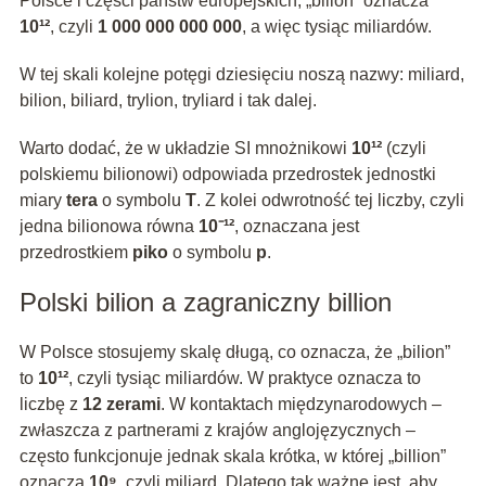
Polsce i części państw europejskich, „bilion” oznacza
10¹²
, czyli
1 000 000 000 000
, a więc tysiąc miliardów.
W tej skali kolejne potęgi dziesięciu noszą nazwy: miliard,
bilion, biliard, trylion, tryliard i tak dalej.
Warto dodać, że w układzie SI mnożnikowi
10¹²
(czyli
polskiemu bilionowi) odpowiada przedrostek jednostki
miary
tera
o symbolu
T
. Z kolei odwrotność tej liczby, czyli
jedna bilionowa równa
10⁻¹²
, oznaczana jest
przedrostkiem
piko
o symbolu
p
.
Polski bilion a zagraniczny billion
W Polsce stosujemy skalę długą, co oznacza, że „bilion”
to
10¹²
, czyli tysiąc miliardów. W praktyce oznacza to
liczbę z
12 zerami
. W kontaktach międzynarodowych –
zwłaszcza z partnerami z krajów anglojęzycznych –
często funkcjonuje jednak skala krótka, w której „billion”
oznacza
10⁹
, czyli miliard. Dlatego tak ważne jest, aby