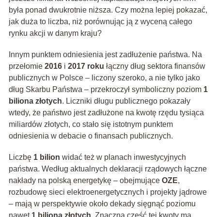
była ponad dwukrotnie niższa. Czy można lepiej pokazać,
jak duża to liczba, niż porównując ją z wyceną całego
rynku akcji w danym kraju?
Innym punktem odniesienia jest zadłużenie państwa. Na
przełomie
2016
i
2017 roku
łączny dług sektora finansów
publicznych w Polsce – liczony szeroko, a nie tylko jako
dług Skarbu Państwa – przekroczył symboliczny poziom
1
biliona złotych
. Liczniki długu publicznego pokazały
wtedy, że państwo jest zadłużone na kwotę rzędu tysiąca
miliardów złotych, co stało się istotnym punktem
odniesienia w debacie o finansach publicznych.
Liczbę
1 bilion
widać też w planach inwestycyjnych
państwa. Według aktualnych deklaracji rządowych łączne
nakłady na polską energetykę – obejmujące
OZE
,
rozbudowę sieci elektroenergetycznych i projekty jądrowe
– mają w perspektywie około dekady sięgnąć poziomu
nawet
1 biliona złotych
. Znaczna część tej kwoty ma