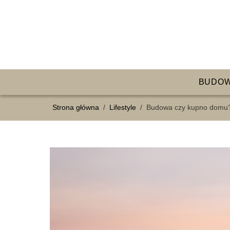
BUDO
Strona główna
/
Lifestyle
/
Budowa czy kupno domu