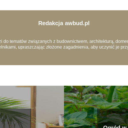
Redakcja awbud.pl
i do tematów związanych z budownictwem, architekturą, domem
lnikami, upraszczając złożone zagadnienia, aby uczynić je pr
Ogród w 