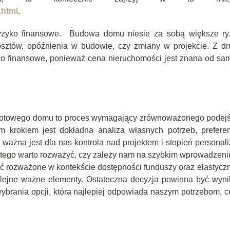
.html
.
yzyko finansowe. Budowa domu niesie za sobą większe ry
ztów, opóźnienia w budowie, czy zmiany w projekcie. Z dru
ko finansowe, ponieważ cena nieruchomości jest znana od s
gotowego domu to proces wymagający zrównoważonego podejśc
 krokiem jest dokładna analiza własnych potrzeb, preferen
 ważna jest dla nas kontrola nad projektem i stopień personali
latego warto rozważyć, czy zależy nam na szybkim wprowadzeni
 rozważone w kontekście dostępności funduszy oraz elastycz
kolejne ważne elementy. Ostateczna decyzja powinna być wyn
brania opcji, która najlepiej odpowiada naszym potrzebom, 