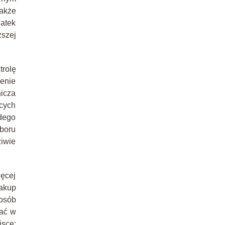
akże
atek
szej
trolę
enie
icza
cych
dego
boru
iwie
ięcej
zakup
 osób
kać w
ce: