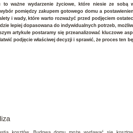
to ważne wydarzenie życiowe, które niesie ze sobą w
 wybór pomiędzy zakupem gotowego domu a postawienie
ety i wady, które warto rozważyć przed podjęciem ostatec
będzie lepiej dopasowana do indywidualnych potrzeb, możli
ejszym artykule postaramy się przeanalizować kluczowe asp
wić podjęcie właściwej decyzji i sprawić, że proces ten b
iza
westia kosztów. Budowa domu może wydawać się koszto