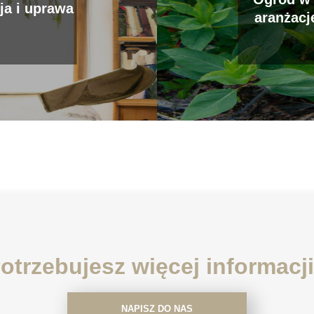
lęgnacja i uprawa
aranżacj
ogranicz
otrzebujesz więcej informacj
NAPISZ DO NAS