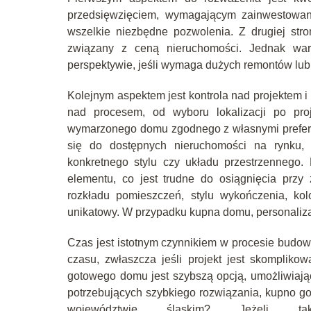
przedsięwzięciem, wymagającym zainwestowani
wszelkie niezbędne pozwolenia. Z drugiej st
związany z ceną nieruchomości. Jednak wa
perspektywie, jeśli wymaga dużych remontów lub
Kolejnym aspektem jest kontrola nad projektem 
nad procesem, od wyboru lokalizacji po pro
wymarzonego domu zgodnego z własnymi prefere
się do dostępnych nieruchomości na rynku,
konkretnego stylu czy układu przestrzenneg
elementu, co jest trudne do osiągnięcia prz
rozkładu pomieszczeń, stylu wykończenia, kol
unikatowy. W przypadku kupna domu, personalizac
Czas jest istotnym czynnikiem w procesie bud
czasu, zwłaszcza jeśli projekt jest skomplik
gotowego domu jest szybszą opcją, umożliwiaj
potrzebujących szybkiego rozwiązania, kupno g
województwie śląskim? Jeżeli 