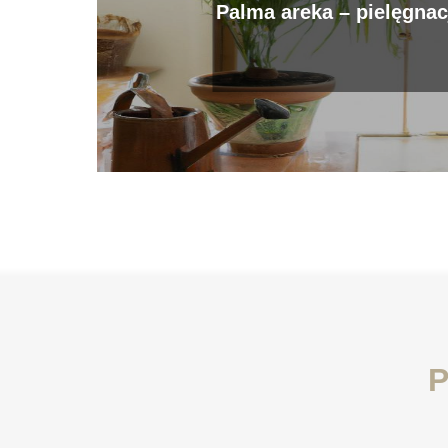
Palma areka – pie
P