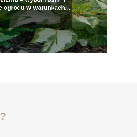
e ogrodu w warunkach
onego nasłonecznienia
i?