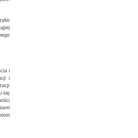
zyko
giej
amego
ia i
cji i
zacji
u się
ności
ikiem
celom