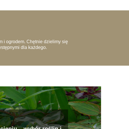
 i ogrodem. Chętnie dzielimy się
zystępnymi dla każdego.
cieniu – wybór roślin i