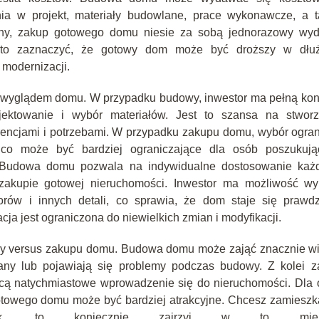
a w projekt, materiały budowlane, prace wykonawcze, a t
rony, zakup gotowego domu niesie za sobą jednorazowy wyd
rto zaznaczyć, że gotowy dom może być droższy w dłuż
 modernizacji.
i wyglądem domu. W przypadku budowy, inwestor ma pełną kon
jektowanie i wybór materiałów. Jest to szansa na stworz
ncjami i potrzebami. W przypadku zakupu domu, wybór ogran
 co może być bardziej ograniczające dla osób poszukują
o. Budowa domu pozwala na indywidualne dostosowanie każ
y zakupie gotowej nieruchomości. Inwestor ma możliwość wy
orów i innych detali, co sprawia, że dom staje się prawdz
ja jest ograniczona do niewielkich zmian i modyfikacji.
owy versus zakupu domu. Budowa domu może zająć znacznie w
owany lub pojawiają się problemy podczas budowy. Z kolei 
ącą natychmiastowe wprowadzenie się do nieruchomości. Dla
otowego domu może być bardziej atrakcyjne. Chcesz zamiesz
tak, to koniecznie zajrzyj w to miejs