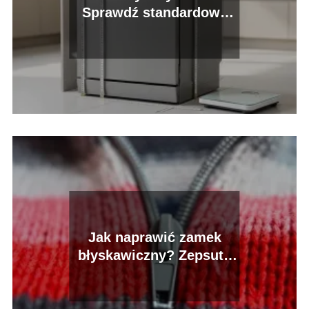
Sprawdź standardowe
wymiary i ciężar
Jak naprawić zamek
błyskawiczny? Zepsuty
suwak w kurtce