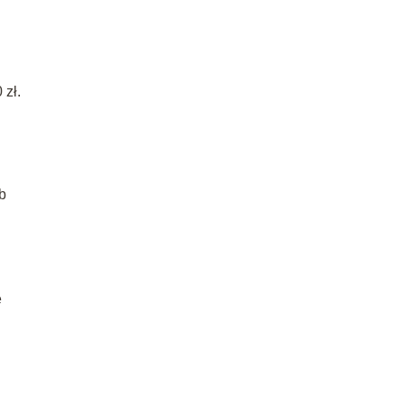
 zł.
b
e