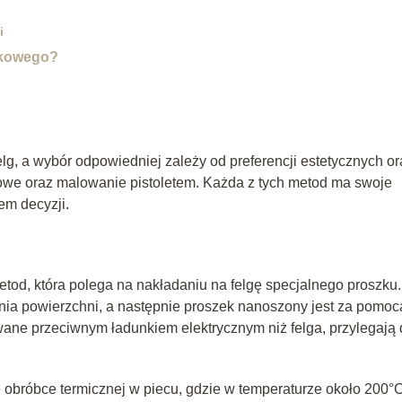
i
szkowego?
g, a wybór odpowiedniej zależy od preferencji estetycznych or
owe oraz malowanie pistoletem. Każda z tych metod ma swoje
em decyzji.
tod, która polega na nakładaniu na felgę specjalnego proszku.
ia powierzchni, a następnie proszek nanoszony jest za pomoc
ane przeciwnym ładunkiem elektrycznym niż felga, przylegają
 obróbce termicznej w piecu, gdzie w temperaturze około 200°