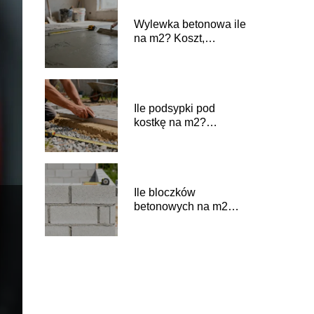
Wylewka betonowa ile
na m2? Koszt,
zużycie, grubość
Ile podsypki pod
kostkę na m2?
Praktyczny przelicznik
Ile bloczków
betonowych na m2
ściany potrzeba?