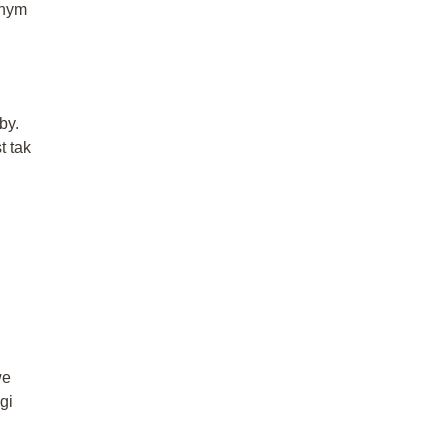
żnym
by.
t tak
we
gi