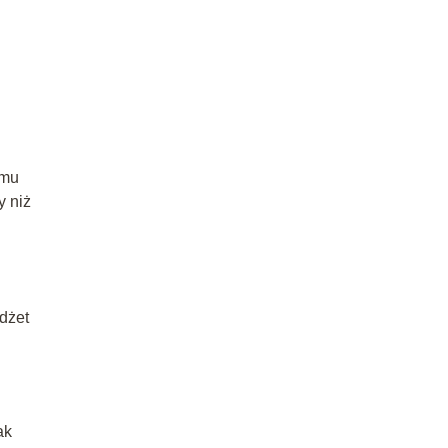
emu
y niż
dżet
ak