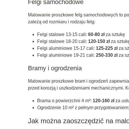
Felgi samochodowe
Malowanie proszkowe felg samochodowych to popu
zależą od rozmiaru i rodzaju felg:
Felgi stalowe 13-15 cali:
60-80 zł
za sztukę
Felgi stalowe 18-20 cali:
120-150 zł
za sztuk
Felgi aluminiowe 15-17 cali:
125-225 zł
za sz
Felgi aluminiowe 19-21 cali:
250-330 zł
za sz
Bramy i ogrodzenia
Malowanie proszkowe bram i ogrodzeń zapewnia i
przed korozją i uszkodzeniami mechanicznymi. Ko
Brama o powierzchni 4 m²:
120-160 zł
za usł
Ogrodzenie 10 m² z pełnym przygotowaniem
Jak można zaoszczędzić na mal