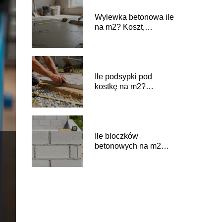
Wylewka betonowa ile
na m2? Koszt,
zużycie, grubość
Ile podsypki pod
kostkę na m2?
Praktyczny przelicznik
Ile bloczków
betonowych na m2
ściany potrzeba?