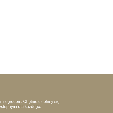
 i ogrodem. Chętnie dzielimy się
zystępnymi dla każdego.