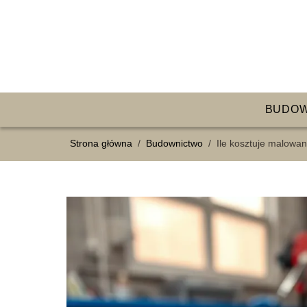
BUDO
Strona główna
/
Budownictwo
/
Ile kosztuje malowa