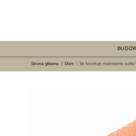
BUDO
Strona główna
/
Dom
/
Ile kosztuje malowanie sufi