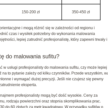
150-200 zł
350-450 zł
rientacyjne i mogą różnić się w zależności od regionu i
ędnić czas i wysiłek potrzebny do wykonania malowania
ętności, lepiej zatrudnić profesjonalistę, który zapewni trwały i
stę do malowania sufitu?
w usługi profesjonalisty do malowania sufitu, czy może lepiej
 na to pytanie zależy od kilku czynników. Przede wszystkim, w
łonne i wymagać dużej precyzji. Jeśli nie czujesz się pewny
atrudnienie eksperta.
ynajmem profesjonalisty mogą być dość wysokie. Ceny za
onu, rodzaju powierzchni oraz stopnia skomplikowania prac.
30 do 60 złotych za metr kwadratowy. W przypadku sufitów o