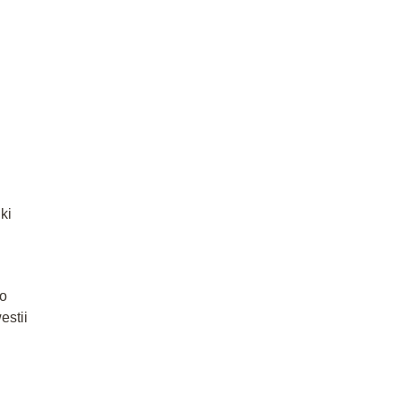
ki
do
estii