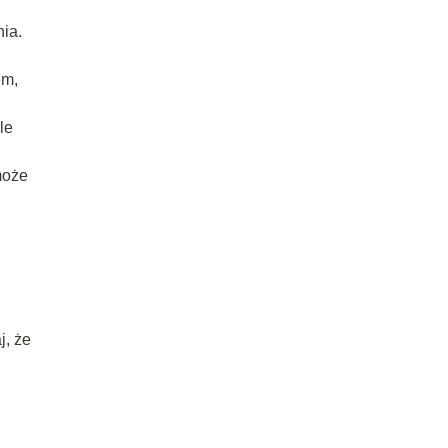
nia.
em,
le
może
j, że