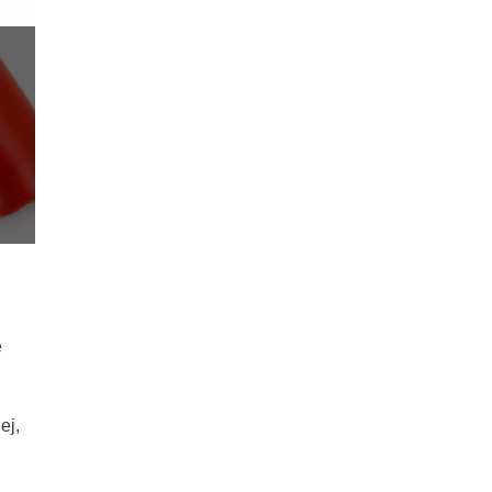
e
ej,