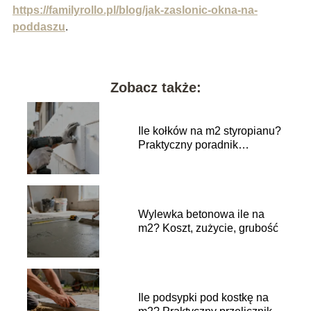
https://familyrollo.pl/blog/jak-zaslonic-okna-na-
poddaszu
.
Zobacz także:
Ile kołków na m2 styropianu?
Praktyczny poradnik
wykonawczy
Wylewka betonowa ile na
m2? Koszt, zużycie, grubość
Ile podsypki pod kostkę na