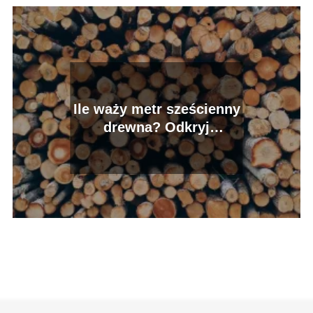
Ile waży metr sześcienny
drewna? Odkryj
tajemnice masy drewna!