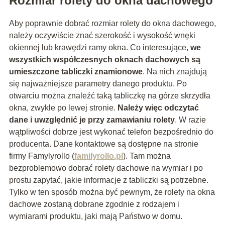
Rozmiar rolety do okna dachowego
Aby poprawnie dobrać rozmiar rolety do okna dachowego,
należy oczywiście znać szerokość i wysokość wnęki
okiennej lub krawędzi ramy okna. Co interesujące,
we
wszystkich współczesnych oknach dachowych są
umieszczone tabliczki znamionowe
. Na nich znajdują
się najważniejsze parametry danego produktu. Po
otwarciu można znaleźć taką tabliczkę na górze skrzydła
okna, zwykle po lewej stronie.
Należy więc odczytać
dane i uwzględnić je przy zamawianiu rolety
. W razie
wątpliwości dobrze jest wykonać telefon bezpośrednio do
producenta. Dane kontaktowe są dostępne na stronie
firmy Famylyrollo (
familyrollo.pl
). Tam można
bezproblemowo dobrać rolety dachowe na wymiar i po
prostu zapytać, jakie informacje z tabliczki są potrzebne.
Tylko w ten sposób można być pewnym, że rolety na okna
dachowe zostaną dobrane zgodnie z rodzajem i
wymiarami produktu, jaki mają Państwo w domu.