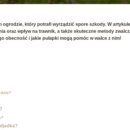
ogrodzie, który potrafi wyrządzić spore szkody. W artykul
ia oraz wpływ na trawnik, a także skuteczne metody zwalcz
ego obecność i jakie pułapki mogą pomóc w walce z nim!
odzie?
?
u?
odjadka?