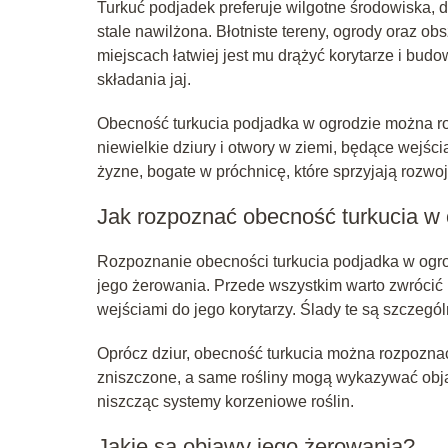
Turkuć podjadek preferuje wilgotne środowiska, d
stale nawilżona. Błotniste tereny, ogrody oraz ob
miejscach łatwiej jest mu drążyć korytarze i bud
składania jaj.
Obecność turkucia podjadka w ogrodzie można ro
niewielkie dziury i otwory w ziemi, będące wejśc
żyzne, bogate w próchnicę, które sprzyjają rozwoj
Jak rozpoznać obecność turkucia w
Rozpoznanie obecności turkucia podjadka w ogrodz
jego żerowania. Przede wszystkim warto zwrócić 
wejściami do jego korytarzy. Ślady te są szczegól
Oprócz dziur, obecność turkucia można rozpoznać
zniszczone, a same rośliny mogą wykazywać objaw
niszcząc systemy korzeniowe roślin.
Jakie są objawy jego żerowania?