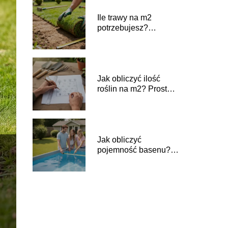
Ile trawy na m2
potrzebujesz?
Praktyczny przelicznik
Jak obliczyć ilość
roślin na m2? Prosty
poradnik
Jak obliczyć
pojemność basenu?
Prosty poradnik krok
po kroku