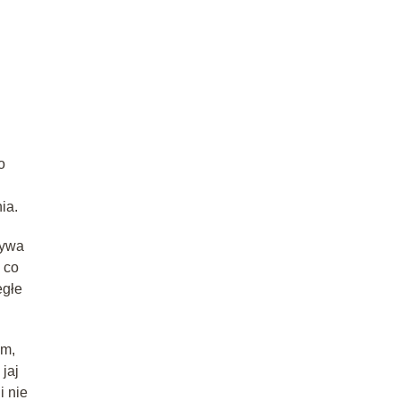
o
ia.
rywa
 co
egłe
ym,
jaj
i nie