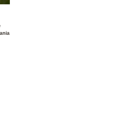
e
ania