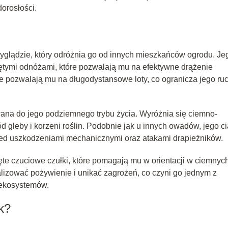
orosłości.
yglądzie, który odróżnia go od innych mieszkańców ogrodu. Je
iętymi odnóżami, które pozwalają mu na efektywne drążenie
 nie pozwalają mu na długodystansowe loty, co ogranicza jego ru
owana do jego podziemnego trybu życia. Wyróżnia się ciemno-
gleby i korzeni roślin. Podobnie jak u innych owadów, jego ci
przed uszkodzeniami mechanicznymi oraz atakami drapieżników.
te czuciowe czułki, które pomagają mu w orientacji w ciemnych
kalizować pożywienie i unikać zagrożeń, co czyni go jednym z
 ekosystemów.
k?