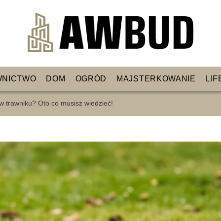
WNICTWO
DOM
OGRÓD
MAJSTERKOWANIE
LIF
 w trawniku? Oto co musisz wiedzieć!