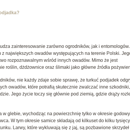
podjadka?
budza zainteresowanie zarówno ogrodników, jak i entomologów.
m z największych owadów występujących na terenie Polski. Jeg
 łatwo rozpoznawalnym wśród innych owadów. Mimo że jest
ie roślin, dżdżownice oraz ślimaki jako główne źródła pożywien
dników, nie każdy zdaje sobie sprawę, że turkuć podjadek odg
nych owadów, które potrafią skutecznie zwalczać inne szkodniki,
ie. Jego życie toczy się głównie pod ziemią, gdzie drąży rozl
 w glebie, wychodząc na powierzchnię tylko w okresie godow
ca. W tym okresie samice składają od kilkuset do kilku tysięcy 
ku. Larwy, które wykluwają się z jaj, są pozbawione skrzydeł 