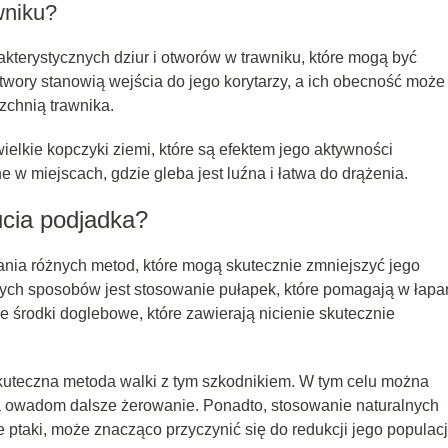
wniku?
akterystycznych dziur i otworów w trawniku, które mogą być
 otwory stanowią wejścia do jego korytarzy, a ich obecność może
chnią trawnika.
ielkie kopczyki ziemi, które są efektem jego aktywności
 w miejscach, gdzie gleba jest luźna i łatwa do drążenia.
ucia podjadka?
nia różnych metod, które mogą skutecznie zmniejszyć jego
zych sposobów jest stosowanie pułapek, które pomagają w łapa
środki doglebowe, które zawierają nicienie skutecznie
skuteczna metoda walki z tym szkodnikiem. W tym celu można
ia owadom dalsze żerowanie. Ponadto, stosowanie naturalnych
re ptaki, może znacząco przyczynić się do redukcji jego populacj