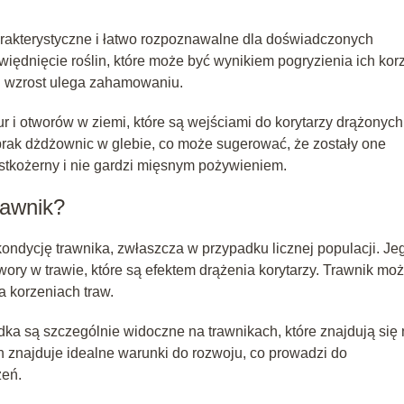
rakterystyczne i łatwo rozpoznawalne dla doświadczonych
ędnięcie roślin, które może być wynikiem pogryzienia ich kor
ch wzrost ulega zahamowaniu.
r i otworów w ziemi, które są wejściami do korytarzy drążonych
brak dżdżownic w glebie, co może sugerować, że zostały one
ystkożerny i nie gardzi mięsnym pożywieniem.
rawnik?
ndycję trawnika, zwłaszcza w przypadku licznej populacji. Je
wory w trawie, które są efektem drążenia korytarzy. Trawnik mo
a korzeniach traw.
a są szczególnie widoczne na trawnikach, które znajdują się 
n znajduje idealne warunki do rozwoju, co prowadzi do
zeń.