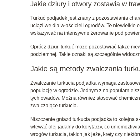
Jakie dziury i otwory zostawia w tra
Turkuć podjadek jest znany z pozostawiania char
uciążliwe dla właścicieli ogrodów. Te niewielkie
wskazywać na intensywne żerowanie pod powierz
Oprócz dziur, turkuć może pozostawiać także niew
podziemnej. Takie oznaki są szczególnie widoczne
Jakie są metody zwalczania turk
Zwalczanie turkucia podjadka wymaga zastosowa
populację w ogrodzie. Jednym z najpopularniejs
tych owadów. Można również stosować chemiczne 
zwalczające turkucia.
Niszczenie gniazd turkucia podjadka to kolejna 
wlewać olej jadalny do korytarzy, co uniemożliw
wrogów turkucia, takich jak jeże, krety czy niektó