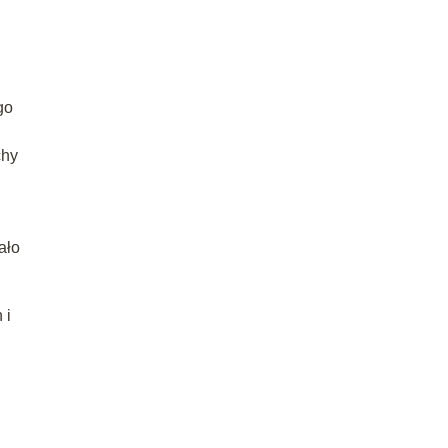
go
chy
ało
 i