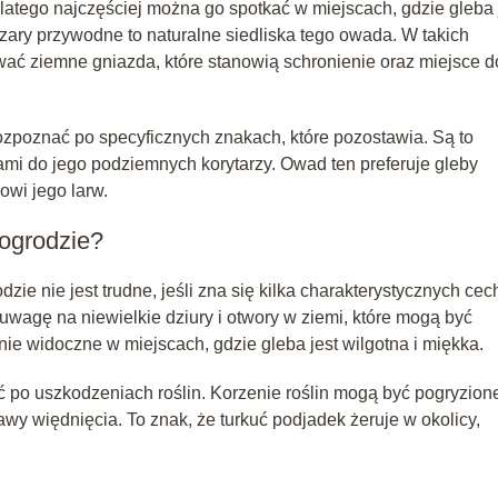
latego najczęściej można go spotkać w miejscach, gdzie gleba 
szary przywodne to naturalne siedliska tego owada. W takich
ować ziemne gniazda, które stanowią schronienie oraz miejsce d
zpoznać po specyficznych znakach, które pozostawia. Są to
iami do jego podziemnych korytarzy. Owad ten preferuje gleby
owi jego larw.
 ogrodzie?
ie nie jest trudne, jeśli zna się kilka charakterystycznych cec
uwagę na niewielkie dziury i otwory w ziemi, które mogą być
nie widoczne w miejscach, gdzie gleba jest wilgotna i miękka.
 po uszkodzeniach roślin. Korzenie roślin mogą być pogryzion
y więdnięcia. To znak, że turkuć podjadek żeruje w okolicy,