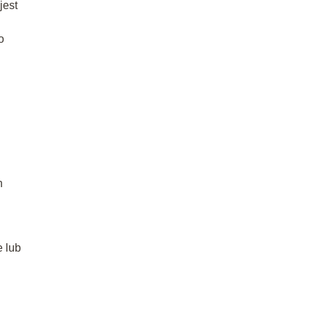
jest
o
h
e lub