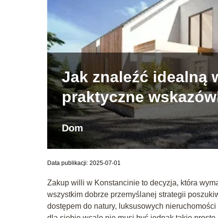
Jak znaleźć idealną 
praktyczne wskazów
Dom
Data publikacji: 2025-07-01
Zakup willi w Konstancinie to decyzja, która wy
wszystkim dobrze przemyślanej strategii poszukiw
dostępem do natury, luksusowych nieruchomości 
dla siebie wcale nie musi być jednak takie proste