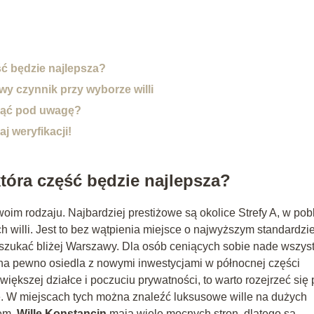
ść będzie najlepsza?
y czynnik przy wyborze willi
wziąć pod uwagę?
j weryfikacji!
która część będzie najlepsza?
oim rodzaju. Najbardziej prestiżowe są okolice Strefy A, w pob
 willi. Jest to bez wątpienia miejsce o najwyższym standardzie
 szukać bliżej Warszawy. Dla osób ceniących sobie nade wszys
a pewno osiedla z nowymi inwestycjami w północnej części
większej działce i poczuciu prywatności, to warto rozejrzeć się 
e. W miejscach tych można znaleźć luksusowe wille na dużych
dem.
Wille Konstancin
mają wiele mocnych stron, dlatego są