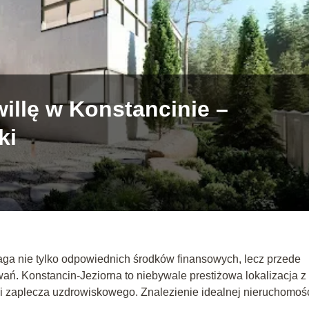
willę w Konstancinie –
ki
maga nie tylko odpowiednich środków finansowych, lecz przede
ań. Konstancin-Jeziorna to niebywale prestiżowa lokalizacja z
i zaplecza uzdrowiskowego. Znalezienie idealnej nieruchomoś
.