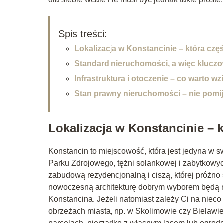
Spis treści:
Lokalizacja w Konstancinie – która czę
Standard nieruchomości, a więc kluczow
Infrastruktura i otoczenie – co warto 
Stan prawny nieruchomości – nie pomija
Lokalizacja w Konstancinie – 
Konstancin to miejscowość, która jest jedyna w sw
Parku Zdrojowego, tężni solankowej i zabytkowych
zabudową rezydencjonalną i ciszą, której próżno
nowoczesną architekturę dobrym wyborem będą n
Konstancina. Jeżeli natomiast zależy Ci na nieco 
obrzeżach miasta, np. w Skolimowie czy Bielawi
parcelach, nierzadko z własnym lasem lub ogro