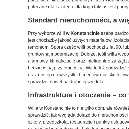
polecane dla każdego, dla kogo luksus jest prior
Standard nieruchomości, a wię
Przy wyborze
willi w Konstancinie
trzeba bardzo
jest chociażby jakość użytych materiałów, izolacj
remontom. Spora część willi pochodzi z lat 90. l
gruntowną modernizację. Dobrze, jeśli willa wy
alarmowy, klimatyzację oraz inteligentne zarząd
będzie istną przyjemnością. Warto też sprawdzić 
oraz dostęp do wszystkich mediów miejskich. Inw
sprawdzić nawet najdrobniejszy detal.
Infrastruktura i otoczenie – 
Willa w Konstancinie to nie tylko dom, ale równi
sprawdzić, jak wygląda dojazd do nieruchomości –
szkoły, przedszkola, restauracje i punkty usłu
szkół międzynarodowych. Fakt ten przyciąga rod