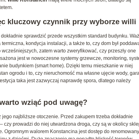
ytetem.
c kluczowy czynnik przy wyborze willi
 dokładnie sprawdzić przede wszystkim standard budynku. Wa
a termiczna, kondycja instalacji, a także to, czy dom był poddaw
ub wcześniejszych, zatem warto zweryfikować, czy przeszły one
posażona jest w nowoczesne systemy grzewcze, monitoring, sys
zanie budynkiem (smart home). Dzięki temu mieszkanie w niej
stan ogrodu i to, czy nieruchomość ma własne ujęcie wody, gar
estycja taka jest zazwyczaj naprawdę spora, dlatego należy
co warto wziąć pod uwagę?
eż jego najbliższe otoczenie. Przed zakupem trzeba dokładnie
 czy prowadzi do niej utwardzona droga, czy są w okolicy skle
gowe. Ogromnym walorem Konstancina jest dostęp do renomowan
ziny z dziećmi. Duże znaczenie ma ponadto bliskość terenów