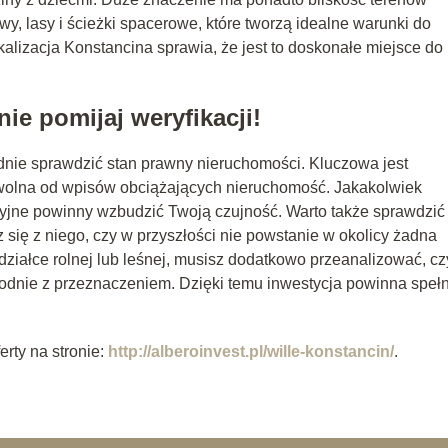
y, lasy i ścieżki spacerowe, które tworzą idealne warunki do
alizacja Konstancina sprawia, że jest to doskonałe miejsce do
ie pomijaj weryfikacji!
dnie sprawdzić stan prawny nieruchomości. Kluczowa jest
 wolna od wpisów obciążających nieruchomość. Jakakolwiek
yjne powinny wzbudzić Twoją czujność. Warto także sprawdzić
ię z niego, czy w przyszłości nie powstanie w okolicy żadna
a działce rolnej lub leśnej, musisz dodatkowo przeanalizować, cz
odnie z przeznaczeniem. Dzięki temu inwestycja powinna spełn
erty na stronie:
http://alberoinvest.pl/wille-konstancin/
.