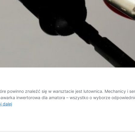
re powinno znaleźć się w warsztacie jest lutownica. Mechanicy i se
 spawarka inwertorowa dla amatora – wszystko o wyborze odpowiedn
Jaką
j dalej
lutownicę
wybrać?