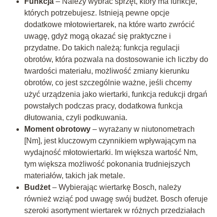
Funkcja
– Należy wybrać sprzęt, który ma funkcje,
których potrzebujesz. Istnieją pewne opcje
dodatkowe młotowiertarek, na które warto zwrócić
uwagę, gdyż mogą okazać się praktyczne i
przydatne. Do takich należą: funkcja regulacji
obrotów, która pozwala na dostosowanie ich liczby do
twardości materiału, możliwość zmiany kierunku
obrotów, co jest szczególnie ważne, jeśli chcemy
użyć urządzenia jako wiertarki, funkcja redukcji drgań
powstałych podczas pracy, dodatkowa funkcja
dłutowania, czyli podkuwania.
Moment obrotowy
– wyrażany w niutonometrach
[Nm], jest kluczowym czynnikiem wpływającym na
wydajność młotowiertarki. Im większa wartość Nm,
tym większa możliwość pokonania trudniejszych
materiałów, takich jak metale.
Budżet
– Wybierając wiertarkę Bosch, należy
również wziąć pod uwagę swój budżet. Bosch oferuje
szeroki asortyment wiertarek w różnych przedziałach