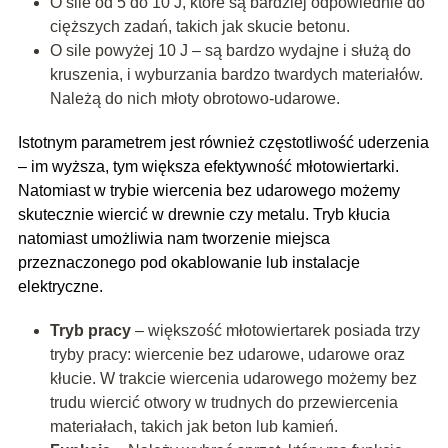
O sile od 5 do 10 J, które są bardziej odpowiednie do
cięższych zadań, takich jak skucie betonu.
O sile powyżej 10 J – są bardzo wydajne i służą do
kruszenia, i wyburzania bardzo twardych materiałów.
Należą do nich młoty obrotowo-udarowe.
Istotnym parametrem jest również częstotliwość uderzenia
– im wyższa, tym większa efektywność młotowiertarki.
Natomiast w trybie wiercenia bez udarowego możemy
skutecznie wiercić w drewnie czy metalu. Tryb kłucia
natomiast umożliwia nam tworzenie miejsca
przeznaczonego pod okablowanie lub instalacje
elektryczne.
Tryb pracy
– większość młotowiertarek posiada trzy
tryby pracy: wiercenie bez udarowe, udarowe oraz
kłucie. W trakcie wiercenia udarowego możemy bez
trudu wiercić otwory w trudnych do przewiercenia
materiałach, takich jak beton lub kamień.