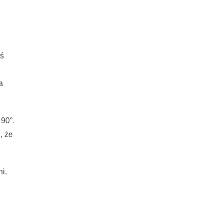
oś
a
 90°,
, że
i,