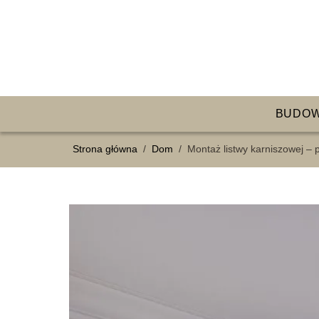
BUDO
Strona główna
/
Dom
/
Montaż listwy karniszowej –