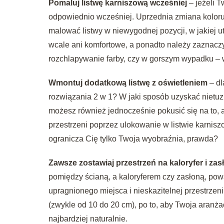
Pomaluj listwę karniszową wcześniej
– jeżeli T
odpowiednio wcześniej. Uprzednia zmiana koloru l
malować listwy w niewygodnej pozycji, w jakiej u
wcale ani komfortowe, a ponadto należy zaznac
rozchlapywanie farby, czy w gorszym wypadku –
Wmontuj dodatkową listwę z oświetleniem
– dl
rozwiązania 2 w 1? W jaki sposób uzyskać nietuz
możesz również jednocześnie pokusić się na to,
przestrzeni poprzez ulokowanie w listwie karnis
ogranicza Cię tylko Twoja wyobraźnia, prawda?
Zawsze zostawiaj przestrzeń na kaloryfer i za
pomiędzy ścianą, a kaloryferem czy zasłoną, pows
upragnionego miejsca i nieskazitelnej przestrz
(zwykle od 10 do 20 cm), po to, aby Twoja aranż
najbardziej naturalnie.