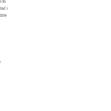
b to
lać i
dzie
e