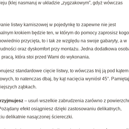
kleju (klej nasmaruj w układzie „zygzakowym”, gdyż wówczas
anie listwy karniszowej w pojedynkę to zapewne nie jest
nalnym krokiem będzie ten, w którym do pomocy zaprosisz kog
dpowiednio przycięta, to i tak ze względu na swoje gabaryty, a w
trudności oraz dyskomfort przy montażu. Jedna dodatkowa osob
z pracą, która stoi przed Wami do wykonania.
onujesz standardowe cięcie listwy, to wówczas tnij ją pod kątem
zowych, to natenczas dbaj, by kąt nacięcia wyniósł 45°. Pamiętaj
mniejszych ząbkach.
 przyjmujesz
– usuń wszelkie zabrudzenia zarówno z powierzchn
y. Pożądany efekt osiągniesz dzięki zastosowaniu delikatnych,
iu delikatnie nasączonej ściereczki.