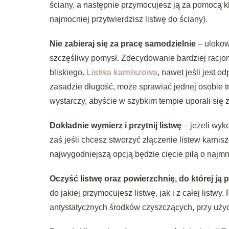
ściany, a następnie przymocujesz ją za pomocą 
najmocniej przytwierdzisz listwę do ściany).
Nie zabieraj się za pracę samodzielnie
– ulokow
szczęśliwy pomysł. Zdecydowanie bardziej racjo
bliskiego.
Listwa karniszowa
, nawet jeśli jest o
zasadzie długość, może sprawiać jednej osobie 
wystarczy, abyście w szybkim tempie uporali się 
Dokładnie wymierz i przytnij listwę
– jeżeli wyk
zaś jeśli chcesz stworzyć złączenie listew karnis
najwygodniejszą opcją będzie cięcie piłą o naj
Oczyść listwę oraz powierzchnię, do której ją
do jakiej przymocujesz listwę, jak i z całej listw
antystatycznych środków czyszczących, przy użyc