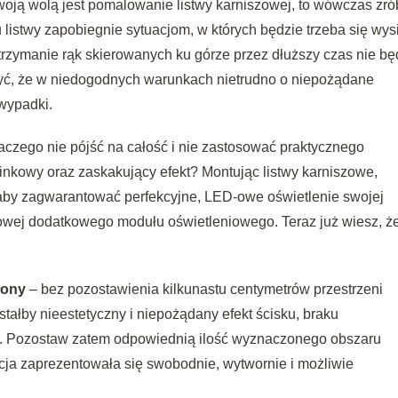
woją wolą jest pomalowanie listwy karniszowej, to wówczas zró
istwy zapobiegnie sytuacjom, w których będzie trzeba się wysi
trzymanie rąk skierowanych ku górze przez dłuższy czas nie bę
zyć, że w niedogodnych warunkach nietrudno o niepożądane
 wypadki.
aczego nie pójść na całość i nie zastosować praktycznego
inkowy oraz zaskakujący efekt? Montując listwy karniszowe,
 aby zagwarantować perfekcyjne, LED-owe oświetlenie swojej
zowej dodatkowego modułu oświetleniowego. Teraz już wiesz, ż
słony
– bez pozostawienia kilkunastu centymetrów przestrzeni
tałby nieestetyczny i niepożądany efekt ścisku, braku
eni. Pozostaw zatem odpowiednią ilość wyznaczonego obszaru
acja zaprezentowała się swobodnie, wytwornie i możliwie