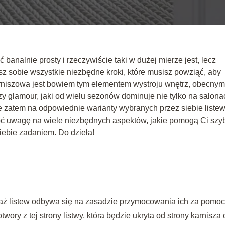
 banalnie prosty i rzeczywiście taki w dużej mierze jest, lecz
z sobie wszystkie niezbędne kroki, które musisz powziąć, aby
arniszowa jest bowiem tym elementem wystroju wnętrz, obecny
czy glamour, jaki od wielu sezonów dominuje nie tylko na salona
ę zatem na odpowiednie warianty wybranych przez siebie listew
óć uwagę na wiele niezbędnych aspektów, jakie pomogą Ci szyb
ebie zadaniem. Do dzieła!
aż listew odbywa się na zasadzie przymocowania ich za pomo
twory z tej strony listwy, która będzie ukryta od strony karnisza 