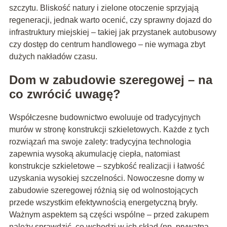
szczytu. Bliskość natury i zielone otoczenie sprzyjają
regeneracji, jednak warto ocenić, czy sprawny dojazd do
infrastruktury miejskiej – takiej jak przystanek autobusowy
czy dostęp do centrum handlowego – nie wymaga zbyt
dużych nakładów czasu.
Dom w zabudowie szeregowej – na
co zwrócić uwagę?
Współczesne budownictwo ewoluuje od tradycyjnych
murów w stronę konstrukcji szkieletowych. Każde z tych
rozwiązań ma swoje zalety: tradycyjna technologia
zapewnia wysoką akumulację ciepła, natomiast
konstrukcje szkieletowe – szybkość realizacji i łatwość
uzyskania wysokiej szczelności. Nowoczesne domy w
zabudowie szeregowej różnią się od wolnostojących
przede wszystkim efektywnością energetyczną bryły.
Ważnym aspektem są części wspólne – przed zakupem
należy sprawdzić, co wchodzi w ich skład (np. prywatna