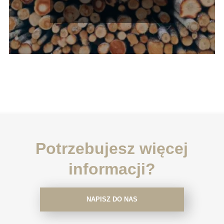
tajemnice masy drewna!
Potrzebujesz więcej
informacji?
NAPISZ DO NAS