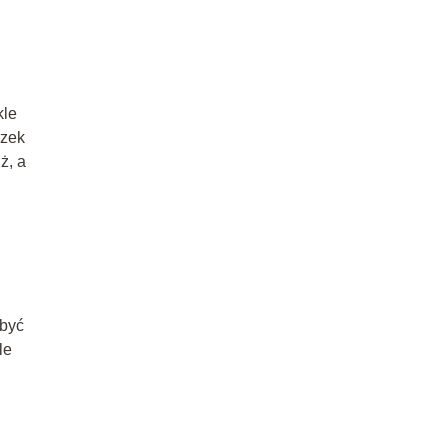
kle
czek
ż, a
 być
le