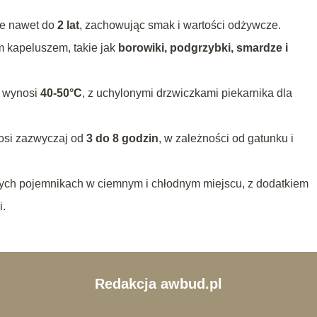
e nawet do
2 lat
, zachowując smak i wartości odżywcze.
m kapeluszem, takie jak
borowiki, podgrzybki, smardze i
w wynosi
40-50°C
, z uchylonymi drzwiczkami piekarnika dla
osi zazwyczaj od
3 do 8 godzin
, w zależności od gatunku i
ch pojemnikach w ciemnym i chłodnym miejscu, z dodatkiem
i.
Redakcja awbud.pl