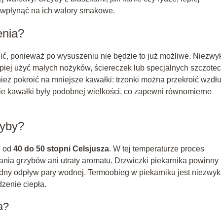
wpłynąć na ich walory smakowe.
enia?
ić, ponieważ po wysuszeniu nie będzie to już możliwe. Niezwy
jlepiej użyć małych nożyków, ściereczek lub specjalnych szczote
eż pokroić na mniejsze kawałki: trzonki można przekroić wzdłu
ie kawałki były podobnej wielkości, co zapewni równomierne
zyby?
i od
40 do 50 stopni Celsjusza
. W tej temperaturze proces
lania grzybów ani utraty aromatu. Drzwiczki piekarnika powinny
dny odpływ pary wodnej. Termoobieg w piekarniku jest niezwyk
zenie ciepła.
a?