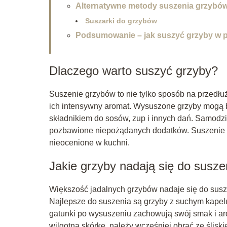
Alternatywne metody suszenia grzybó
Suszarki do grzybów
Podsumowanie – jak suszyć grzyby w p
Dlaczego warto suszyć grzyby?
Suszenie grzybów to nie tylko sposób na przedłu
ich intensywny aromat. Wysuszone grzyby mogą 
składnikiem do sosów, zup i innych dań. Samodzi
pozbawione niepożądanych dodatków. Suszenie p
nieocenione w kuchni.
Jakie grzyby nadają się do susze
Większość jadalnych grzybów nadaje się do susz
Najlepsze do suszenia są grzyby z suchym kapelus
gatunki po wysuszeniu zachowują swój smak i aro
wilgotną skórkę, należy wcześniej obrać ze śliskie