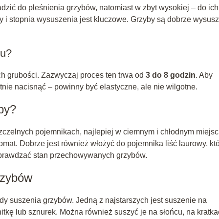
dzić do pleśnienia grzybów, natomiast w zbyt wysokiej – do ich
y i stopnia wysuszenia jest kluczowe. Grzyby są dobrze wysus
ku?
h grubości. Zazwyczaj proces ten trwa od
3 do 8 godzin
. Aby
tnie nacisnąć – powinny być elastyczne, ale nie wilgotne.
by?
czelnych pojemnikach, najlepiej w ciemnym i chłodnym miejsc
mat. Dobrze jest również włożyć do pojemnika liść laurowy, kt
 sprawdzać stan przechowywanych grzybów.
rzybów
y suszenia grzybów. Jedną z najstarszych jest suszenie na
tkę lub sznurek. Można również suszyć je na słońcu, na kratk