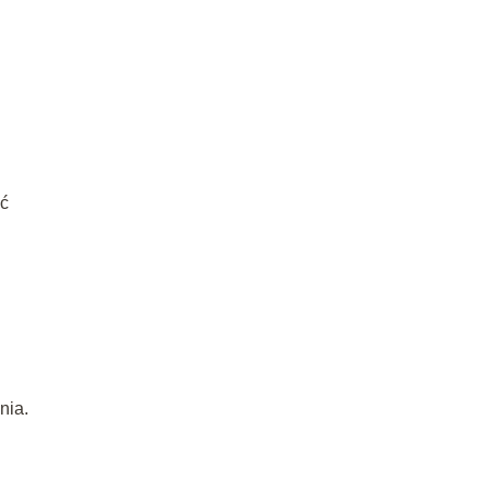
ać
nia.