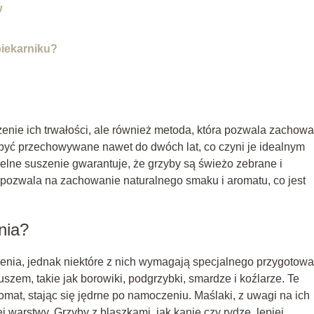
w
iekarniku?
żenie ich trwałości, ale również metoda, która pozwala zachow
być przechowywane nawet do dwóch lat, co czyni je idealnym
elne suszenie gwarantuje, że grzyby są świeżo zebrane i
ozwala na zachowanie naturalnego smaku i aromatu, co jest
nia?
enia, jednak niektóre z nich wymagają specjalnego przygotowa
zem, takie jak borowiki, podgrzybki, smardze i koźlarze. Te
mat, stając się jędrne po namoczeniu. Maślaki, z uwagi na ich
j warstwy. Grzyby z blaszkami, jak kanie czy rydze, lepiej