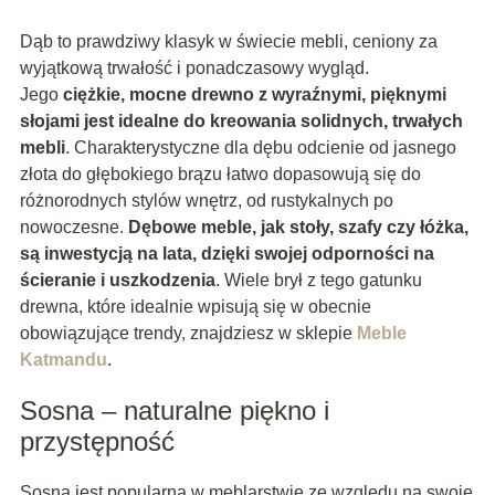
Dąb to prawdziwy klasyk w świecie mebli, ceniony za
wyjątkową trwałość i ponadczasowy wygląd.
Jego
ciężkie, mocne drewno z wyraźnymi, pięknymi
słojami jest idealne do kreowania solidnych, trwałych
mebli
. Charakterystyczne dla dębu odcienie od jasnego
złota do głębokiego brązu łatwo dopasowują się do
różnorodnych stylów wnętrz, od rustykalnych po
nowoczesne.
Dębowe meble, jak stoły, szafy czy łóżka,
są inwestycją na lata, dzięki swojej odporności na
ścieranie i uszkodzenia
. Wiele brył z tego gatunku
drewna, które idealnie wpisują się w obecnie
obowiązujące trendy, znajdziesz w sklepie
Meble
Katmandu
.
Sosna – naturalne piękno i
przystępność
Sosna jest popularna w meblarstwie ze względu na swoje