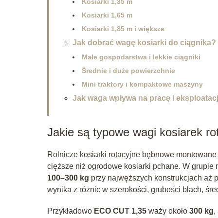
Kosiarki 1,35 m
Kosiarki 1,65 m
Kosiarki 1,85 m i większe
Jak dobrać wagę kosiarki do ciągnika?
Małe gospodarstwa i lekkie ciągniki
Średnie i duże powierzchnie
Mini traktory i kompaktowe maszyny
Jak waga wpływa na pracę i eksploatac
Jakie są typowe wagi kosiarek ro
Rolnicze kosiarki rotacyjne bębnowe montowane
cięższe niż ogrodowe kosiarki pchane. W grupie 
100–300 kg
przy najwęższych konstrukcjach aż
wynika z różnic w szerokości, grubości blach, śre
Przykładowo
ECO CUT 1,35
waży około
300 kg
,