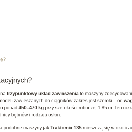
ję?
tacyjnych?
 na
trzypunktowy układ zawieszenia
to maszyny zdecydowan
modeli zawieszanych do ciągników zakres jest szeroki – od
wag
 po ponad
450–470 kg
przy szerokości roboczej 1,85 m. Ten rozr
dnicy bębnów i rodzaju osłon.
 a podobne maszyny jak
Traktomix 135
mieszczą się w okolica