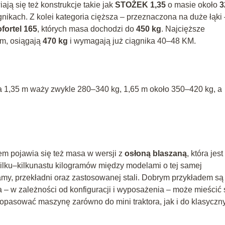
ją się też konstrukcje takie jak
STOŻEK 1,35
o masie około
3
gnikach. Z kolei kategoria cięższa – przeznaczona na duże łąki 
fortel 165
, których masa dochodzi do
450 kg
. Najcięższe
 m, osiągają
470 kg
i wymagają już ciągnika 40–48 KM.
jna 1,35 m waży zwykle 280–340 kg, 1,65 m około 350–420 kg, a
m pojawia się też masa w wersji z
osłoną blaszaną
, która jest
ilku–kilkunastu kilogramów między modelami o tej samej
ramy, przekładni oraz zastosowanej stali. Dobrym przykładem są 
a – w zależności od konfiguracji i wyposażenia – może mieścić 
dopasować maszynę zarówno do mini traktora, jak i do klasyczn