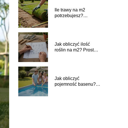
Ile trawy na m2
potrzebujesz?
Praktyczny przelicznik
Jak obliczyć ilość
roślin na m2? Prosty
poradnik
Jak obliczyć
pojemność basenu?
Prosty poradnik krok
po kroku