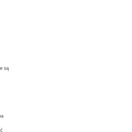
ne są
na
ść