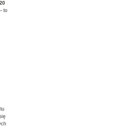
20
– to
tu
się
ych