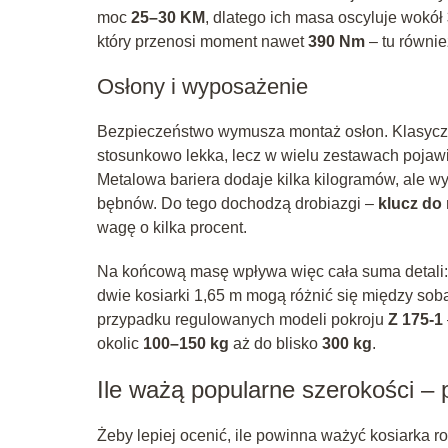
moc
25–30 KM
, dlatego ich masa oscyluje wokół
który przenosi moment nawet
390 Nm
– tu równie
Osłony i wyposażenie
Bezpieczeństwo wymusza montaż osłon. Klasyc
stosunkowo lekka, lecz w wielu zestawach pojawi
Metalowa bariera dodaje kilka kilogramów, ale 
bębnów. Do tego dochodzą drobiazgi –
klucz do
wagę o kilka procent.
Na końcową masę wpływa więc cała suma detali: od
dwie kosiarki 1,65 m mogą różnić się między so
przypadku regulowanych modeli pokroju
Z 175-1
okolic
100–150 kg
aż do blisko
300 kg
.
Ile ważą popularne szerokości – 
Żeby lepiej ocenić, ile powinna ważyć kosiarka ro