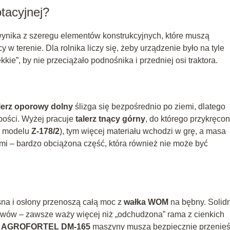
tacyjnej?
 wynika z szeregu elementów konstrukcyjnych, które muszą
w terenie. Dla rolnika liczy się, żeby urządzenie było na tyle
lekkie”, by nie przeciążało podnośnika i przedniej osi traktora.
lerz oporowy dolny
ślizga się bezpośrednio po ziemi, dlatego
ubości. Wyżej pracuje
talerz tnący górny
, do którego przykręco
 modelu
Z-178/2
), tym więcej materiału wchodzi w grę, a masa
mi – bardzo obciążona część, która również nie może być
śna i osłony przenoszą całą moc z
wałka WOM
na bębny. Solid
 spawów – zawsze waży więcej niż „odchudzona” rama z cienkich
y
AGROFORTEL DM-165
maszyny muszą bezpiecznie przenie