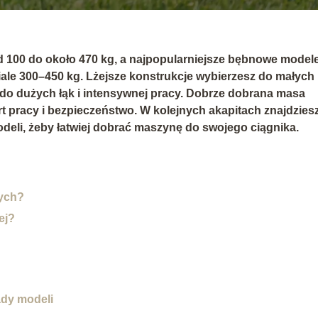
od
100 do około 470 kg
, a najpopularniejsze bębnowe model
iale
300–450 kg
. Lżejsze konstrukcje wybierzesz do małych
 do dużych łąk i intensywnej pracy. Dobrze dobrana masa
rt pracy i bezpieczeństwo
. W kolejnych akapitach znajdzies
deli, żeby łatwiej dobrać maszynę do swojego ciągnika.
nych?
ej?
ady modeli