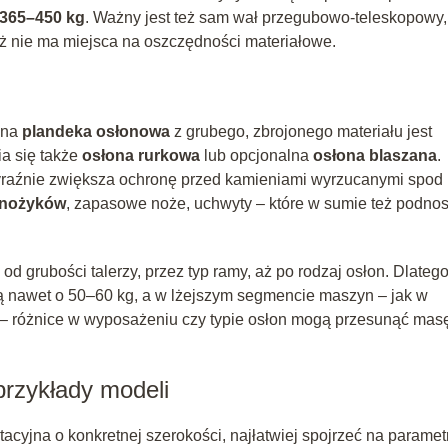
365–450 kg
. Ważny jest też sam wał przegubowo-teleskopowy,
ż nie ma miejsca na oszczędności materiałowe.
zna
plandeka osłonowa
z grubego, zbrojonego materiału jest
a się także
osłona rurkowa
lub opcjonalna
osłona blaszana
.
wyraźnie zwiększa ochronę przed kamieniami wyrzucanymi spod
 nożyków
, zapasowe noże, uchwyty – które w sumie też podno
 grubości talerzy, przez typ ramy, aż po rodzaj osłon. Dlateg
bą nawet o 50–60 kg, a w lżejszym segmencie maszyn – jak w
– różnice w wyposażeniu czy typie osłon mogą przesunąć mas
przykłady modeli
tacyjna o konkretnej szerokości, najłatwiej spojrzeć na paramet