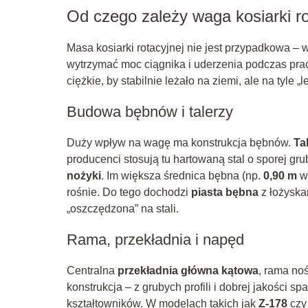
Od czego zależy waga kosiarki ro
Masa kosiarki rotacyjnej nie jest przypadkowa –
wytrzymać moc ciągnika i uderzenia podczas pracy 
ciężkie, by stabilnie leżało na ziemi, ale na tyle „
Budowa bębnów i talerzy
Duży wpływ na wagę ma konstrukcja bębnów.
Ta
producenci stosują tu hartowaną stal o sporej gr
nożyki
. Im większa średnica bębna (np.
0,90 m
w
rośnie. Do tego dochodzi
piasta bębna
z łożyska
„oszczędzona” na stali.
Rama, przekładnia i napęd
Centralna
przekładnia główna kątowa
, rama no
konstrukcja – z grubych profili i dobrej jakości
kształtowników. W modelach takich jak
Z-178
cz