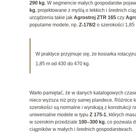
290 kg
. W segmencie małych gospodarstw pojawia
kg
, projektowane z myślą o lekkich i średnich cią
urządzenia takie jak
Agrostroj ZTR 165
czy
Agro
popularne modele, np.
Z-178/2
o szerokości 1,85
W praktyce przyjmuje się, że kosiarka rotacy
1,85 m od 430 do 470 kg.
Warto pamiętać, że w danych katalogowych czase
nieco wyższa niż przy samej plandece. Różnice k
szerokości są normalne i wynikają z konstrukcji 
uniwersalne modele w typu
Z 175-1
, których mas
w szerokim przedziale
100–300 kg
, co pozwala 
ciągników w małych i średnich gospodarstwach.