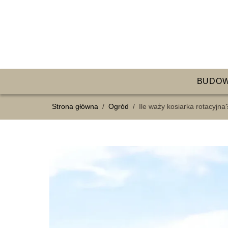
BUDO
Strona główna
/
Ogród
/
Ile waży kosiarka rotacyjna