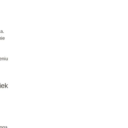
a.
nie
eniu
iek
mogą