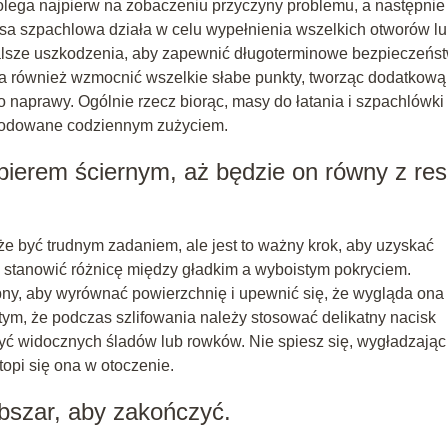
lega najpierw na zobaczeniu przyczyny problemu, a następnie
asa szpachlowa działa w celu wypełnienia wszelkich otworów l
dalsze uszkodzenia, aby zapewnić długoterminowe bezpieczeńs
a również wzmocnić wszelkie słabe punkty, tworząc dodatkową
aprawy. Ogólnie rzecz biorąc, masy do łatania i szpachlówki
owodowane codziennym zużyciem.
ierem ściernym, aż będzie on równy z res
e być trudnym zadaniem, ale jest to ważny krok, aby uzyskać
 stanowić różnicę między gładkim a wyboistym pokryciem.
ebny, aby wyrównać powierzchnię i upewnić się, że wygląda ona
 tym, że podczas szlifowania należy stosować delikatny nacisk
zyć widocznych śladów lub rowków. Nie spiesz się, wygładzając
opi się ona w otoczenie.
obszar, aby zakończyć.