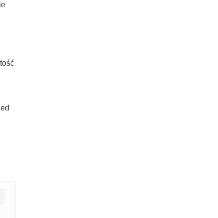
ie
tość
zed