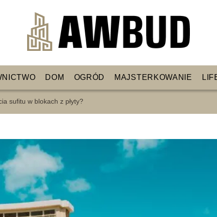
WNICTWO
DOM
OGRÓD
MAJSTERKOWANIE
LIF
ia sufitu w blokach z płyty?