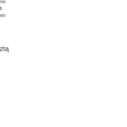
 na
ub
two
ztą