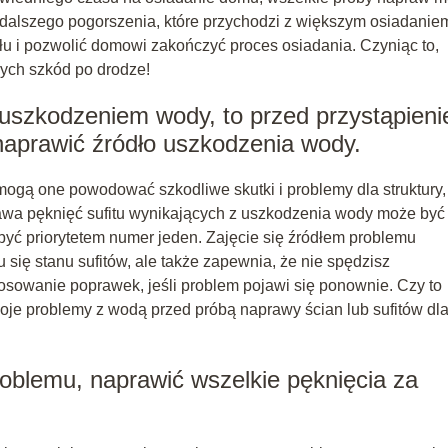
alszego pogorszenia, które przychodzi z większym osiadanie
yłu i pozwolić domowi zakończyć proces osiadania. Czyniąc to,
ych szkód po drodze!
uszkodzeniem wody, to przed przystąpien
naprawić źródło uszkodzenia wody.
ogą one powodować szkodliwe skutki i problemy dla struktury,
rawa pęknięć sufitu wynikających z uszkodzenia wody może być
być priorytetem numer jeden. Zajęcie się źródłem problemu
się stanu sufitów, ale także zapewnia, że nie spędzisz
sowanie poprawek, jeśli problem pojawi się ponownie. Czy to
woje problemy z wodą przed próbą naprawy ścian lub sufitów dl
roblemu, naprawić wszelkie pęknięcia za