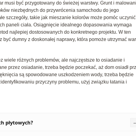
ar musi być przygotowany do świeżej warstwy. Grunt i malowan
kroków niezbędnych do przywrócenia samochodu do jego
małe szczegóły, takie jak mieszanie kolorów może pomóc uczynić
ych paneli ciała. Osiągnięcie idealnego dopasowania wymaga
etod najlepiej dostosowanych do konkretnego projektu. W ten
z być dumny z doskonałej naprawy, która pomoże utrzymać war
 wiele różnych problemów, ale najczęstsze to osiadanie i
ne przez osiadanie, trzeba będzie poczekać, aż dom osiadł pr
 pęknięcia są spowodowane uszkodzeniem wody, trzeba będzie
identyfikowaniu przyczyny problemu, użyj związku łatania i
ch płytowych?