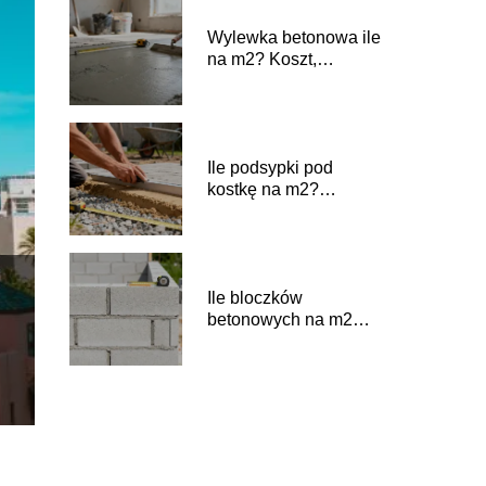
Wylewka betonowa ile
na m2? Koszt,
zużycie, grubość
Ile podsypki pod
kostkę na m2?
Praktyczny przelicznik
Ile bloczków
betonowych na m2
ściany potrzeba?