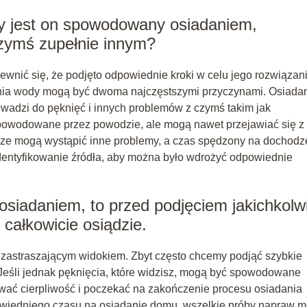
czy jest on spowodowany osiadaniem,
zymś zupełnie innym?
ewnić się, że podjęto odpowiednie kroki w celu jego rozwiązani
zenia wody mogą być dwoma najczęstszymi przyczynami. Osiada
owadzi do pęknięć i innych problemów z czymś takim jak
owodowane przez powodzie, ale mogą nawet przejawiać się z
ze mogą wystąpić inne problemy, a czas spędzony na dochodz
entyfikowanie źródła, aby można było wdrożyć odpowiednie
osiadaniem, to przed podjęciem jakichkolw
całkowicie osiądzie.
zastraszającym widokiem. Zbyt często chcemy podjąć szybkie
. Jeśli jednak pęknięcia, które widzisz, mogą być spowodowane
wać cierpliwość i poczekać na zakończenie procesu osiadania
owiedniego czasu na osiadanie domu, wszelkie próby napraw 