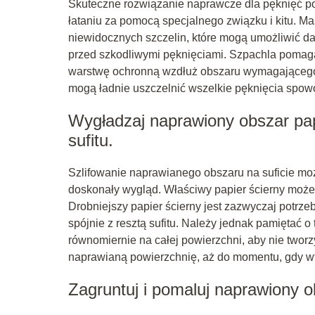
Skuteczne rozwiązanie naprawcze dla pęknięć po
łataniu za pomocą specjalnego związku i kitu. M
niewidocznych szczelin, które mogą umożliwić 
przed szkodliwymi pęknięciami. Szpachla pomag
warstwę ochronną wzdłuż obszaru wymagającego n
mogą ładnie uszczelnić wszelkie pęknięcia sp
Wygładzaj naprawiony obszar pap
sufitu.
Szlifowanie naprawianego obszaru na suficie moż
doskonały wygląd. Właściwy papier ścierny może
Drobniejszy papier ścierny jest zazwyczaj potrz
spójnie z resztą sufitu. Należy jednak pamiętać o
równomiernie na całej powierzchni, aby nie twor
naprawianą powierzchnię, aż do momentu, gdy wt
Zagruntuj i pomaluj naprawiony 