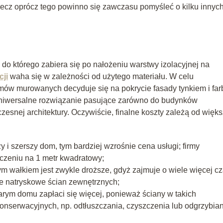
 lecz oprócz tego powinno się zawczasu pomyśleć o kilku innyc
o którego zabiera się po nałożeniu warstwy izolacyjnej na
ji
waha się w zależności od użytego materiału. W celu
mów murowanych decyduje się na pokrycie fasady tynkiem i far
 uniwersalne rozwiązanie pasujące zarówno do budynków
esnej architektury. Oczywiście, finalne koszty zależą od więks
i szerszy dom, tym bardziej wzrośnie cena usługi; firmy
czeniu na 1 metr kwadratowy;
wałkiem jest zwykle droższe, gdyż zajmuje o wiele więcej cz
nie natryskowe ścian zewnętrznych;
rym domu zapłaci się więcej, ponieważ ściany w takich
serwacyjnych, np. odtłuszczania, czyszczenia lub odgrzybian