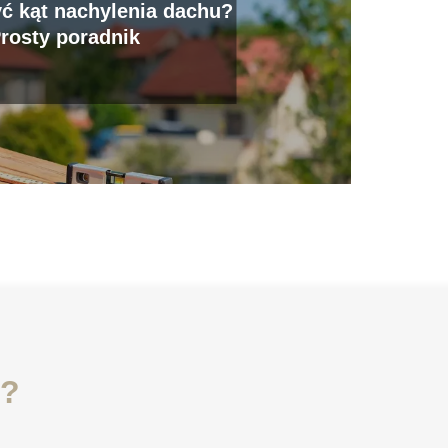
yć kąt nachylenia dachu?
rosty poradnik
i?