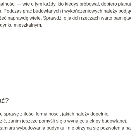
lności — wie o tym każdy, kto kiedyś próbował, dopiero planu
ian. Podczas prac budowlanych i wykończeniowych należy podją
żeć naprawdę wiele. Sprawdź, o jakich rzeczach warto pamięta
dynku mieszkalnym.
ać?
sprawę z ilości formalności, jakich należy dopełnić.
ć, zanim jeszcze pomyśli się o wynajęciu ekipy budowlanej,
 zamiaru wybudowania budynku i nie otrzyma się pozwolenia na