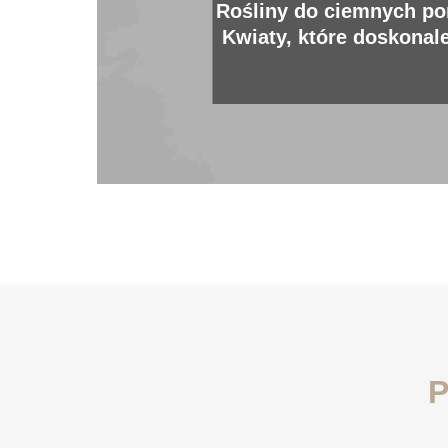
Rośliny do ciemnych po
Kwiaty, które doskonal
się bez słońc
P