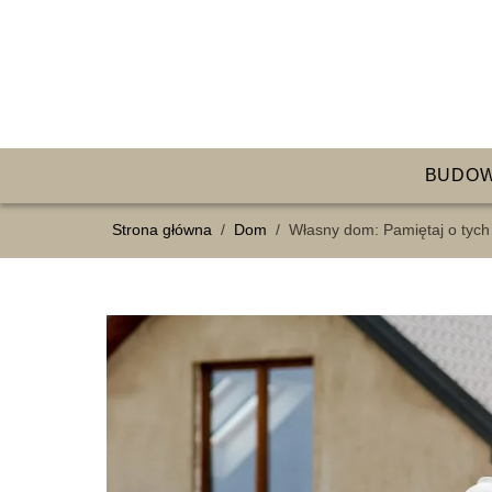
BUDO
Strona główna
/
Dom
/
Własny dom: Pamiętaj o tych