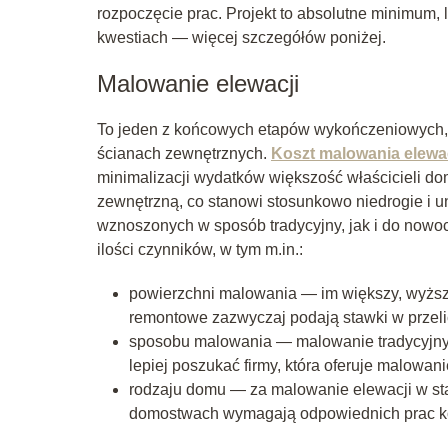
rozpoczęcie prac. Projekt to absolutne minimum,
kwestiach — więcej szczegółów poniżej.
Malowanie elewacji
To jeden z końcowych etapów wykończeniowych, d
ścianach zewnętrznych.
Koszt malowania elewac
minimalizacji wydatków większość właścicieli do
zewnętrzną, co stanowi stosunkowo niedrogie i
wznoszonych w sposób tradycyjny, jak i do nowocz
ilości czynników, w tym m.in.:
powierzchni malowania — im większy, wyższy 
remontowe zazwyczaj podają stawki w przeli
sposobu malowania — malowanie tradycyjnym 
lepiej poszukać firmy, która oferuje malowa
rodzaju domu — za malowanie elewacji w sta
domostwach wymagają odpowiednich prac kon