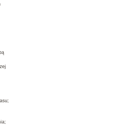
h
bą
zej
asu;
ia;