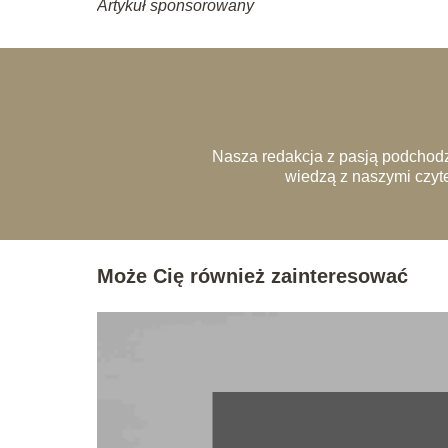
Artykuł sponsorowany
Nasza redakcja z pasją podchodz
wiedzą z naszymi czyte
Może Cię również zainteresować