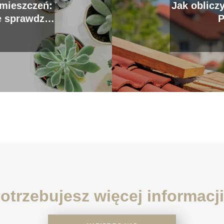
mieszczeń:
Jak oblicz
e sprawdzą
P
a
otrzebujesz więcej informacj