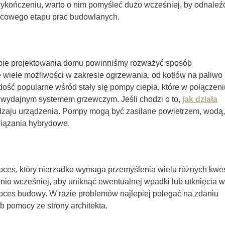
ykończeniu, warto o nim pomyśleć dużo wcześniej, by odnaleź
ońcowego etapu prac budowlanych.
apie projektowania domu powinniśmy rozważyć sposób
e wiele możliwości w zakresie ogrzewania, od kotłów na paliwo
h dość popularne wśród stały się pompy ciepła, które w połączeni
 wydajnym systemem grzewczym. Jeśli chodzi o to,
jak działa
zaju urządzenia. Pompy mogą być zasilane powietrzem, wodą,
wiązania hybrydowe.
es, który nierzadko wymaga przemyślenia wielu różnych kwest
io wcześniej, aby uniknąć ewentualnej wpadki lub utknięcia w
roces budowy. W razie problemów najlepiej polegać na zdaniu
ub pomocy ze strony architekta.